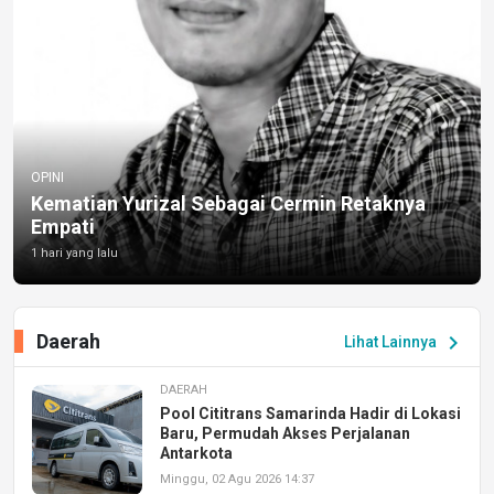
OPINI
Kematian Yurizal Sebagai Cermin Retaknya
Empati
1 hari yang lalu
Daerah
chevron_right
Lihat Lainnya
DAERAH
Pool Cititrans Samarinda Hadir di Lokasi
Baru, Permudah Akses Perjalanan
Antarkota
Minggu, 02 Agu 2026 14:37