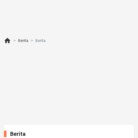
home
Berita
Berita
Berita