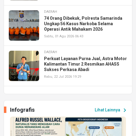
DAERAH
74 Orang Dibekuk, Polresta Samarinda
Ungkap 56 Kasus Narkoba Selama
Operasi Antik Mahakam 2026
Sabtu, 01 Agu 2026 06:43
DAERAH
Perkuat Layanan Purna Jual, Astra Motor
Kalimantan Timur 2 Resmikan AHASS
Sukses Perkasa Abadi
Rabu, 22 Jul 2026 19:29
DAERAH
UPA PERKASA Universitas Mulawarman
Laksanakan Job Fair Batch II, Hadirkan
Infografis
chevron_right
Lihat Lainnya
Peluang Kerja dan Magang
Jumat, 17 Jul 2026 22:30
DAERAH