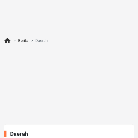
home
Berita
Daerah
Daerah