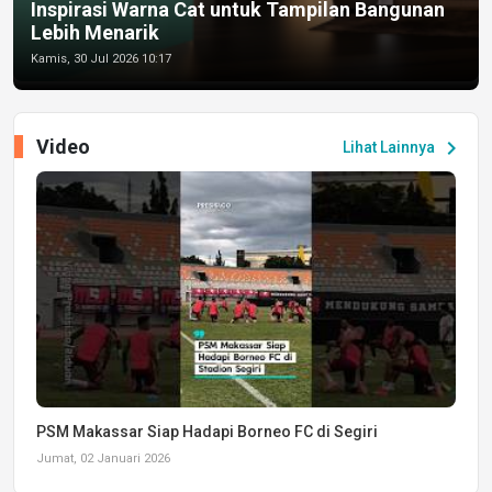
Inspirasi Warna Cat untuk Tampilan Bangunan
Lebih Menarik
Kamis, 30 Jul 2026 10:17
Video
chevron_right
Lihat Lainnya
PSM Makassar Siap Hadapi Borneo FC di Segiri
Jumat, 02 Januari 2026