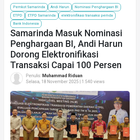
Pemkot Samarinda
Andi Harun
Nominasi Penghargaan BI
ETPD
ETPD Samarinda
elektronifikasi transaksi pemda
Bank Indonesia
Samarinda Masuk Nominasi
Penghargaan BI, Andi Harun
Dorong Elektronifikasi
Transaksi Capai 100 Persen
Penulis:
Muhammad Riduan
Selasa, 18 November 2025 | 1.540 views