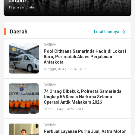
Empati
19 jam yang lalu
Daerah
chevron_right
Lihat Lainnya
DAERAH
Pool Cititrans Samarinda Hadir di Lokasi
Baru, Permudah Akses Perjalanan
Antarkota
Minggu, 02 Agu 2026 14:37
DAERAH
74 Orang Dibekuk, Polresta Samarinda
Ungkap 56 Kasus Narkoba Selama
Operasi Antik Mahakam 2026
Sabtu, 01 Agu 2026 06:43
DAERAH
Perkuat Layanan Purna Jual, Astra Motor