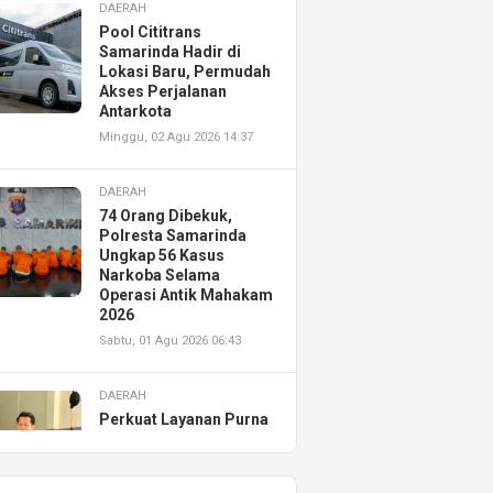
DAERAH
Pool Cititrans
Samarinda Hadir di
Lokasi Baru, Permudah
Akses Perjalanan
Antarkota
Minggu, 02 Agu 2026 14:37
DAERAH
74 Orang Dibekuk,
Polresta Samarinda
Ungkap 56 Kasus
Narkoba Selama
Operasi Antik Mahakam
2026
Sabtu, 01 Agu 2026 06:43
DAERAH
Perkuat Layanan Purna
Jual, Astra Motor
Kalimantan Timur 2
Resmikan AHASS