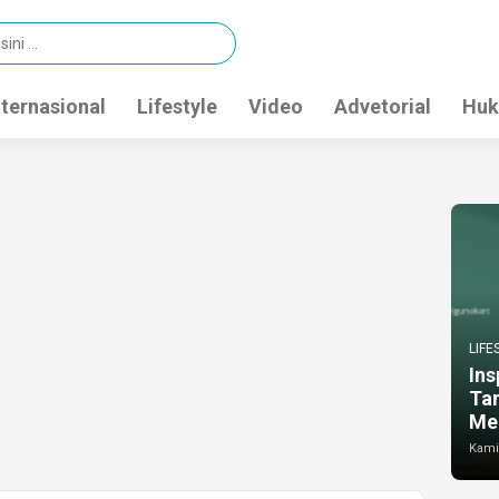
nternasional
Lifestyle
Video
Advetorial
Huk
LIFE
Ins
Ta
Me
Kamis