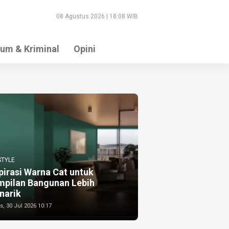
08 Agustus 2026 | 18:08 WIB
um & Kriminal
Opini
STYLE
pirasi Warna Cat untuk
mpilan Bangunan Lebih
narik
, 30 Jul 2026 10:17