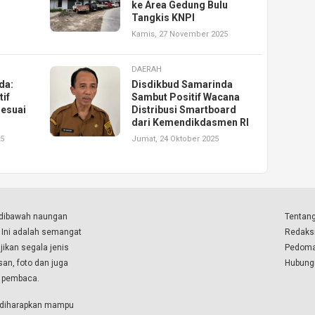
ke Area Gedung Bulu
Tangkis KNPI
Kamis, 27 November 2025
DAERAH
da:
Disdikbud Samarinda
tif
Sambut Positif Wacana
esuai
Distribusi Smartboard
dari Kemendikdasmen RI
25
Jumat, 24 Oktober 2025
a dibawah naungan
Tentang
. Ini adalah semangat
Redaks
ikan segala jenis
Pedoma
isan, foto dan juga
Hubung
a pembaca.
i diharapkan mampu