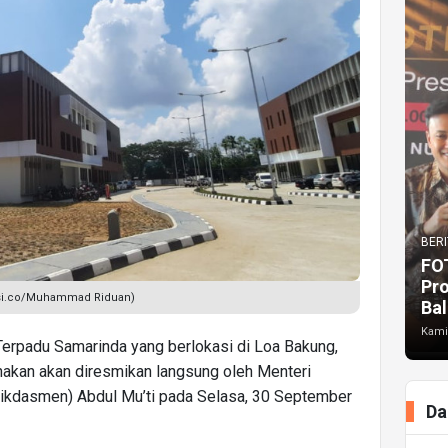
BERI
FO
Pr
isi.co/Muhammad Riduan)
Bal
Kami
erpadu Samarinda yang berlokasi di Loa Bakung,
nakan akan diresmikan langsung oleh Menteri
ikdasmen) Abdul Mu’ti pada Selasa, 30 September
Da