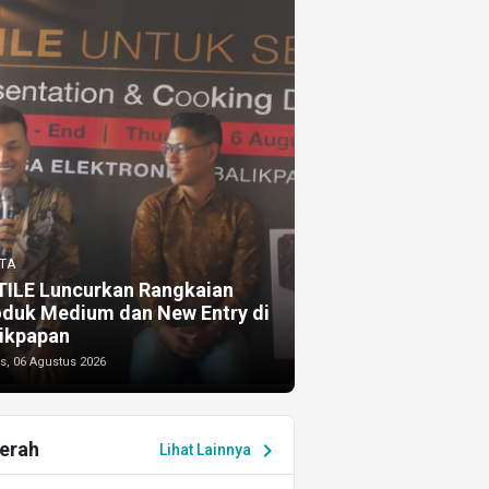
TA
TILE Luncurkan Rangkaian
oduk Medium dan New Entry di
ikpapan
s, 06 Agustus 2026
erah
chevron_right
Lihat Lainnya