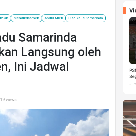
Vi
smian
Mendikdasmen
Abdul Mu’ti
Disdikbud Samarinda
adu Samarinda
ikan Langsung oleh
, Ini Jadwal
PSM
Seg
Juma
519 views