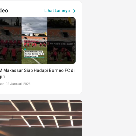
deo
chevron_right
Lihat Lainnya
 Makassar Siap Hadapi Borneo FC di
iri
t, 02 Januari 2026