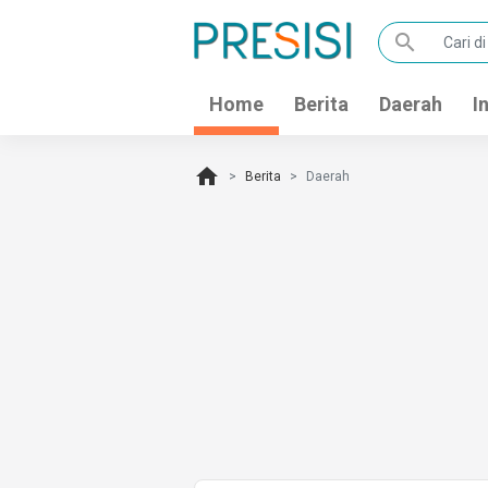
search
Home
Berita
Daerah
I
home
Berita
Daerah