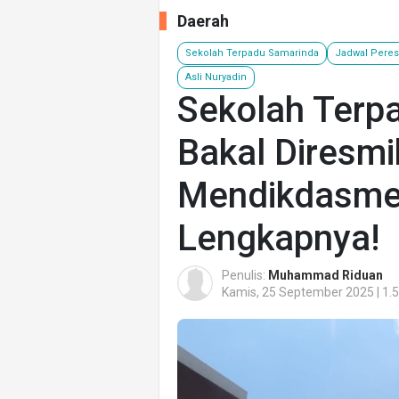
Daerah
Sekolah Terpadu Samarinda
Jadwal Pere
Asli Nuryadin
Sekolah Terp
Bakal Diresm
Mendikdasmen
Lengkapnya!
Penulis:
Muhammad Riduan
Kamis, 25 September 2025 | 1.