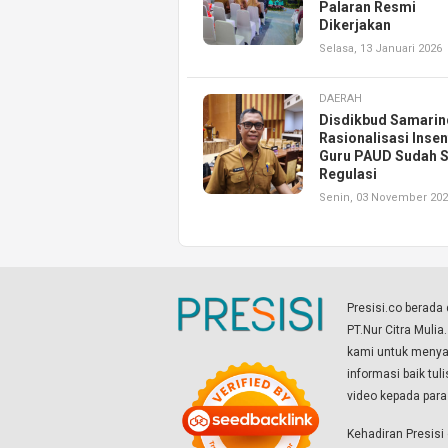
Palaran Resmi
Dikerjakan
Selasa, 13 Januari 2026
DAERAH
Disdikbud Samarin
Rasionalisasi Insen
Guru PAUD Sudah S
Regulasi
Senin, 03 November 20
Presisi.co berad
PT.Nur Citra Mulia
kami untuk menyaj
informasi baik tul
video kepada par
Kehadiran Presis