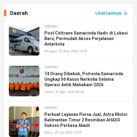
Daerah
chevron_right
Lihat Lainnya
DAERAH
Pool Cititrans Samarinda Hadir di Lokasi
Baru, Permudah Akses Perjalanan
Antarkota
Minggu, 02 Agu 2026 14:37
DAERAH
74 Orang Dibekuk, Polresta Samarinda
Ungkap 56 Kasus Narkoba Selama
Operasi Antik Mahakam 2026
Sabtu, 01 Agu 2026 06:43
DAERAH
Perkuat Layanan Purna Jual, Astra Motor
Kalimantan Timur 2 Resmikan AHASS
Sukses Perkasa Abadi
Rabu, 22 Jul 2026 19:29