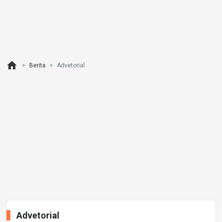
home
Berita
Advetorial
Advetorial