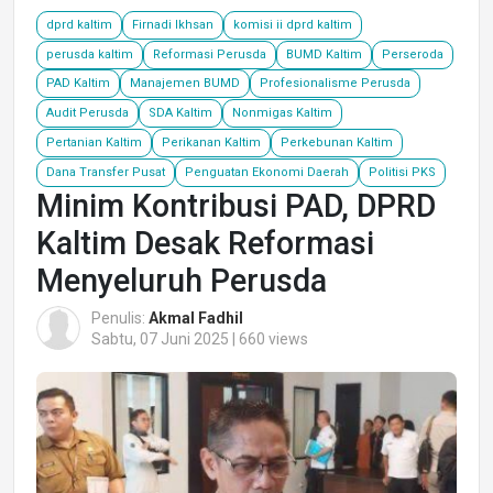
dprd kaltim
Firnadi Ikhsan
komisi ii dprd kaltim
perusda kaltim
Reformasi Perusda
BUMD Kaltim
Perseroda
PAD Kaltim
Manajemen BUMD
Profesionalisme Perusda
Audit Perusda
SDA Kaltim
Nonmigas Kaltim
Pertanian Kaltim
Perikanan Kaltim
Perkebunan Kaltim
Dana Transfer Pusat
Penguatan Ekonomi Daerah
Politisi PKS
Minim Kontribusi PAD, DPRD
Kaltim Desak Reformasi
Menyeluruh Perusda
Penulis:
Akmal Fadhil
Sabtu, 07 Juni 2025 | 660 views