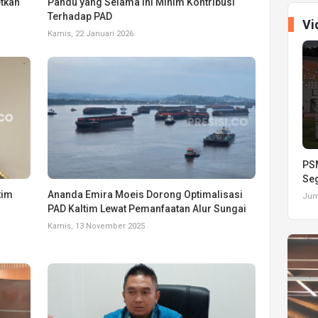
tkan
Pandu yang Selama Ini Minim Kontribusi
Terhadap PAD
Vi
Kamis, 22 Januari 2026
PSM
Seg
tim
Ananda Emira Moeis Dorong Optimalisasi
Juma
PAD Kaltim Lewat Pemanfaatan Alur Sungai
Kamis, 13 November 2025