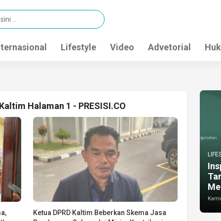
nternasional
Lifestyle
Video
Advetorial
Huk
 Kaltim Halaman 1 - PRESISI.CO
LIFE
Ins
Ta
Me
Kamis
a,
Ketua DPRD Kaltim Beberkan Skema Jasa