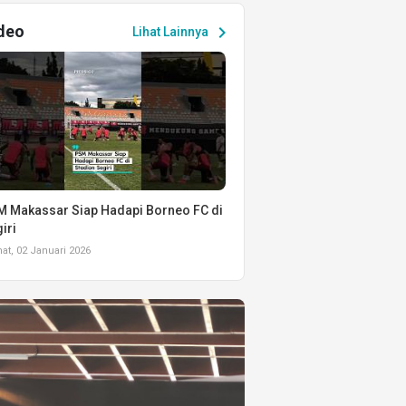
deo
chevron_right
Lihat Lainnya
 Makassar Siap Hadapi Borneo FC di
iri
t, 02 Januari 2026