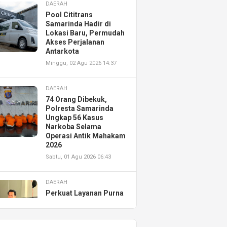
DAERAH
Pool Cititrans
Samarinda Hadir di
Lokasi Baru, Permudah
Akses Perjalanan
Antarkota
Minggu, 02 Agu 2026 14:37
DAERAH
74 Orang Dibekuk,
Polresta Samarinda
Ungkap 56 Kasus
Narkoba Selama
Operasi Antik Mahakam
2026
Sabtu, 01 Agu 2026 06:43
DAERAH
Perkuat Layanan Purna
Jual, Astra Motor
Kalimantan Timur 2
Resmikan AHASS