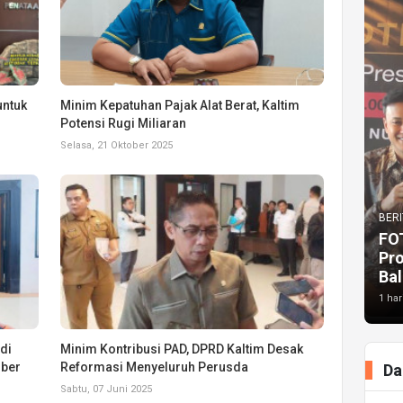
untuk
Minim Kepatuhan Pajak Alat Berat, Kaltim
Potensi Rugi Miliaran
Selasa, 21 Oktober 2025
BERI
FO
Pr
Bal
1 har
di
Minim Kontribusi PAD, DPRD Kaltim Desak
mber
Reformasi Menyeluruh Perusda
Da
Sabtu, 07 Juni 2025