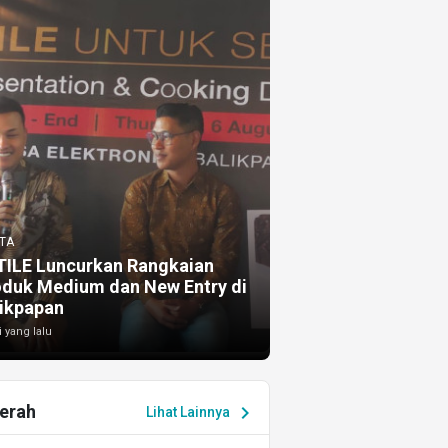
TA
TILE Luncurkan Rangkaian
oduk Medium dan New Entry di
ikpapan
i yang lalu
erah
chevron_right
Lihat Lainnya