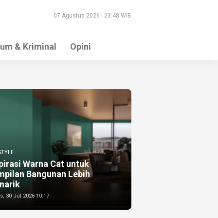
07 Agustus 2026 | 23:48 WIB
um & Kriminal
Opini
STYLE
pirasi Warna Cat untuk
mpilan Bangunan Lebih
narik
, 30 Jul 2026 10:17