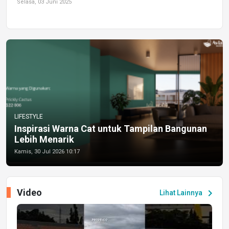
Selasa, 03 Juni 2025
LIFESTYLE
Inspirasi Warna Cat untuk Tampilan Bangunan
Lebih Menarik
Kamis, 30 Jul 2026 10:17
Video
chevron_right
Lihat Lainnya