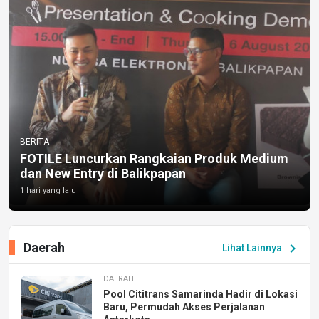
BERITA
FOTILE Luncurkan Rangkaian Produk Medium
dan New Entry di Balikpapan
1 hari yang lalu
Daerah
chevron_right
Lihat Lainnya
DAERAH
Pool Cititrans Samarinda Hadir di Lokasi
Baru, Permudah Akses Perjalanan