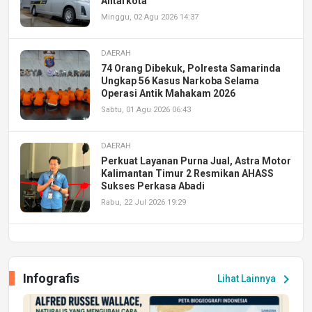
Antarkota
Minggu, 02 Agu 2026 14:37
DAERAH
74 Orang Dibekuk, Polresta Samarinda
Ungkap 56 Kasus Narkoba Selama
Operasi Antik Mahakam 2026
Sabtu, 01 Agu 2026 06:43
DAERAH
Perkuat Layanan Purna Jual, Astra Motor
Kalimantan Timur 2 Resmikan AHASS
Sukses Perkasa Abadi
Rabu, 22 Jul 2026 19:29
DAERAH
UPA PERKASA Universitas Mulawarman
Laksanakan Job Fair Batch II, Hadirkan
Infografis
chevron_right
Lihat Lainnya
Peluang Kerja dan Magang
Jumat, 17 Jul 2026 22:30