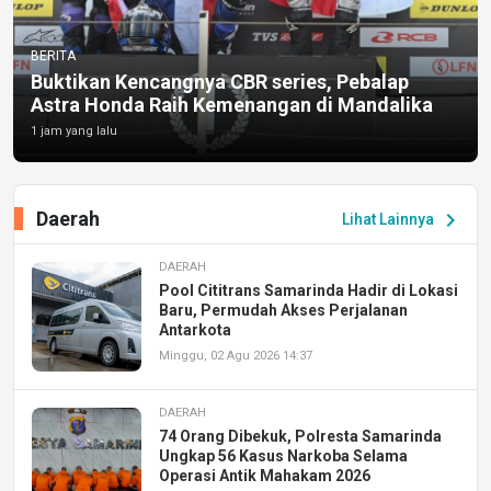
BERITA
Buktikan Kencangnya CBR series, Pebalap
Astra Honda Raih Kemenangan di Mandalika
1 jam yang lalu
Daerah
chevron_right
Lihat Lainnya
DAERAH
Pool Cititrans Samarinda Hadir di Lokasi
Baru, Permudah Akses Perjalanan
Antarkota
Minggu, 02 Agu 2026 14:37
DAERAH
74 Orang Dibekuk, Polresta Samarinda
Ungkap 56 Kasus Narkoba Selama
Operasi Antik Mahakam 2026