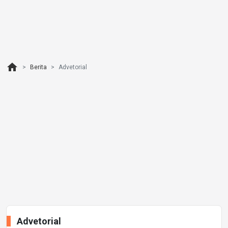
home
Berita
Advetorial
Advetorial