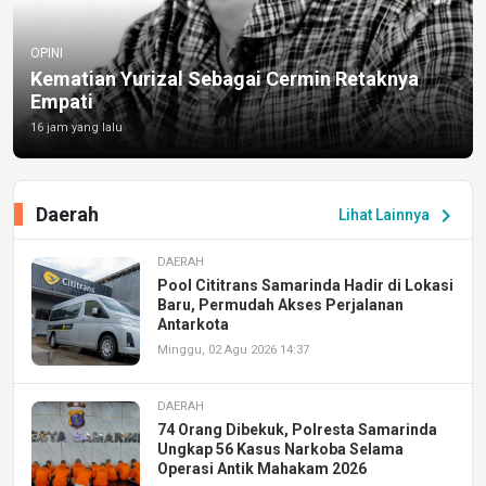
OPINI
Kematian Yurizal Sebagai Cermin Retaknya
Empati
16 jam yang lalu
Daerah
chevron_right
Lihat Lainnya
DAERAH
Pool Cititrans Samarinda Hadir di Lokasi
Baru, Permudah Akses Perjalanan
Antarkota
Minggu, 02 Agu 2026 14:37
DAERAH
74 Orang Dibekuk, Polresta Samarinda
Ungkap 56 Kasus Narkoba Selama
Operasi Antik Mahakam 2026