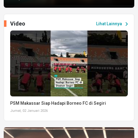
Video
chevron_right
Lihat Lainnya
PSM Makassar Siap Hadapi Borneo FC di Segiri
Jumat, 02 Januari 2026