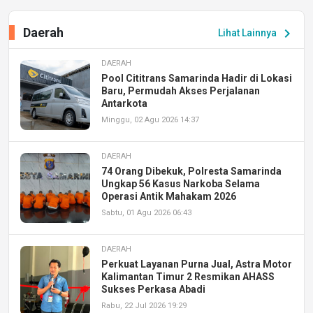
Daerah
chevron_right
Lihat Lainnya
DAERAH
Pool Cititrans Samarinda Hadir di Lokasi
Baru, Permudah Akses Perjalanan
Antarkota
Minggu, 02 Agu 2026 14:37
DAERAH
74 Orang Dibekuk, Polresta Samarinda
Ungkap 56 Kasus Narkoba Selama
Operasi Antik Mahakam 2026
Sabtu, 01 Agu 2026 06:43
DAERAH
Perkuat Layanan Purna Jual, Astra Motor
Kalimantan Timur 2 Resmikan AHASS
Sukses Perkasa Abadi
Rabu, 22 Jul 2026 19:29