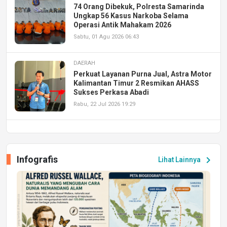
74 Orang Dibekuk, Polresta Samarinda
Ungkap 56 Kasus Narkoba Selama
Operasi Antik Mahakam 2026
Sabtu, 01 Agu 2026 06:43
DAERAH
Perkuat Layanan Purna Jual, Astra Motor
Kalimantan Timur 2 Resmikan AHASS
Sukses Perkasa Abadi
Rabu, 22 Jul 2026 19:29
DAERAH
UPA PERKASA Universitas Mulawarman
Laksanakan Job Fair Batch II, Hadirkan
Infografis
chevron_right
Lihat Lainnya
Peluang Kerja dan Magang
Jumat, 17 Jul 2026 22:30
DAERAH
Astra Motor Kalimantan Timur 2 Dukung
Mahasiswa Samarinda dalam Astra