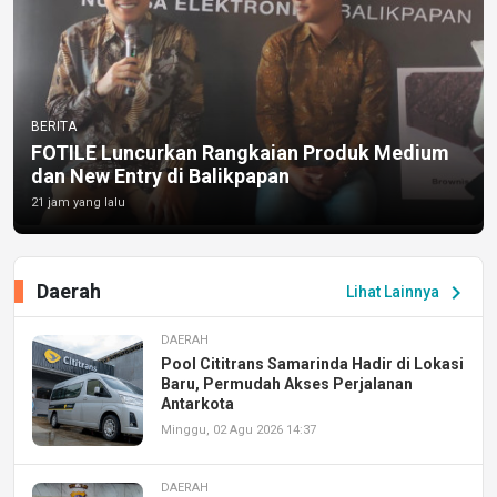
BERITA
FOTILE Luncurkan Rangkaian Produk Medium
dan New Entry di Balikpapan
21 jam yang lalu
Daerah
chevron_right
Lihat Lainnya
DAERAH
Pool Cititrans Samarinda Hadir di Lokasi
Baru, Permudah Akses Perjalanan
Antarkota
Minggu, 02 Agu 2026 14:37
DAERAH