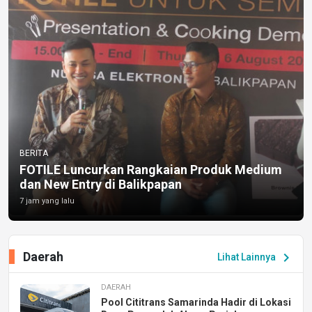
BERITA
FOTILE Luncurkan Rangkaian Produk Medium
dan New Entry di Balikpapan
7 jam yang lalu
Daerah
chevron_right
Lihat Lainnya
DAERAH
Pool Cititrans Samarinda Hadir di Lokasi