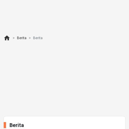
home
Berita
Berita
Berita