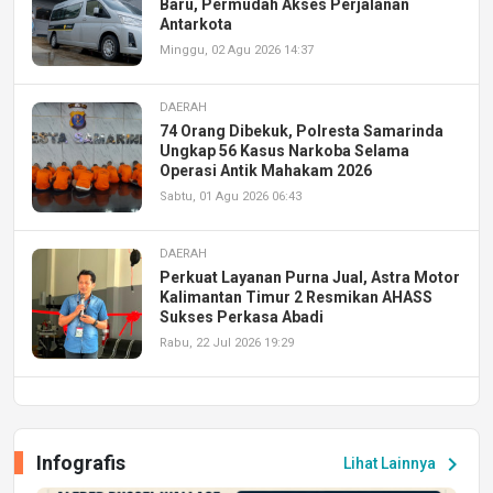
Baru, Permudah Akses Perjalanan
Antarkota
Minggu, 02 Agu 2026 14:37
DAERAH
74 Orang Dibekuk, Polresta Samarinda
Ungkap 56 Kasus Narkoba Selama
Operasi Antik Mahakam 2026
Sabtu, 01 Agu 2026 06:43
DAERAH
Perkuat Layanan Purna Jual, Astra Motor
Kalimantan Timur 2 Resmikan AHASS
Sukses Perkasa Abadi
Rabu, 22 Jul 2026 19:29
DAERAH
UPA PERKASA Universitas Mulawarman
Laksanakan Job Fair Batch II, Hadirkan
Infografis
chevron_right
Lihat Lainnya
Peluang Kerja dan Magang
Jumat, 17 Jul 2026 22:30