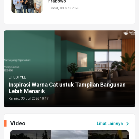
Prabowo
Jumat, 08 Mei 2026
LIFESTYLE
Inspirasi Warna Cat untuk Tampilan Bangunan
Lebih Menarik
Kamis, 30 Jul 2026 10:17
Video
chevron_right
Lihat Lainnya