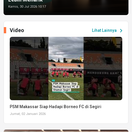
Kamis, 30 Jul 2026 10:17
Video
chevron_right
Lihat Lainnya
PSM Makassar Siap Hadapi Borneo FC di Segiri
Jumat, 02 Januari 2026