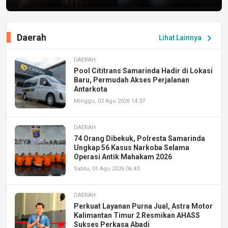
Daerah
chevron_right
Lihat Lainnya
DAERAH
Pool Cititrans Samarinda Hadir di Lokasi
Baru, Permudah Akses Perjalanan
Antarkota
Minggu, 02 Agu 2026 14:37
DAERAH
74 Orang Dibekuk, Polresta Samarinda
Ungkap 56 Kasus Narkoba Selama
Operasi Antik Mahakam 2026
Sabtu, 01 Agu 2026 06:43
DAERAH
Perkuat Layanan Purna Jual, Astra Motor
Kalimantan Timur 2 Resmikan AHASS
Sukses Perkasa Abadi