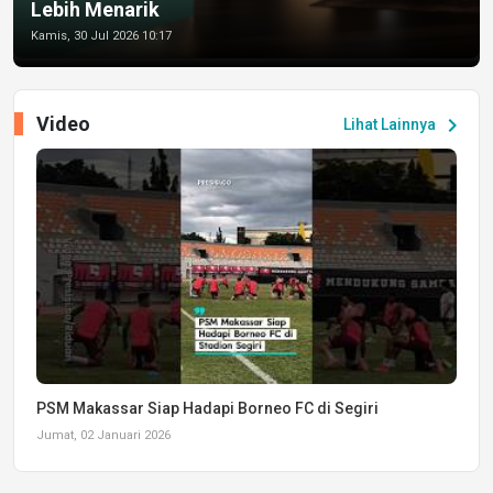
Lebih Menarik
Kamis, 30 Jul 2026 10:17
Video
chevron_right
Lihat Lainnya
PSM Makassar Siap Hadapi Borneo FC di Segiri
Jumat, 02 Januari 2026