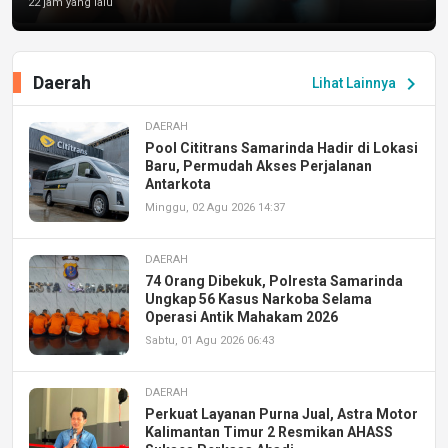
22 jam yang lalu
Daerah
chevron_right
Lihat Lainnya
DAERAH
Pool Cititrans Samarinda Hadir di Lokasi
Baru, Permudah Akses Perjalanan
Antarkota
Minggu, 02 Agu 2026 14:37
DAERAH
74 Orang Dibekuk, Polresta Samarinda
Ungkap 56 Kasus Narkoba Selama
Operasi Antik Mahakam 2026
Sabtu, 01 Agu 2026 06:43
DAERAH
Perkuat Layanan Purna Jual, Astra Motor
Kalimantan Timur 2 Resmikan AHASS