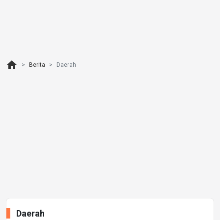
home
Berita
Daerah
Daerah