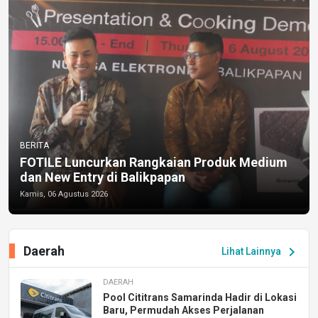
BERITA
FOTILE Luncurkan Rangkaian Produk Medium
dan New Entry di Balikpapan
Kamis, 06 Agustus 2026
Daerah
chevron_right
Lihat Lainnya
DAERAH
Pool Cititrans Samarinda Hadir di Lokasi
Baru, Permudah Akses Perjalanan