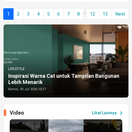
...
1
2
3
4
5
6
7
8
12
13
Next
LIFESTYLE
Inspirasi Warna Cat untuk Tampilan Bangunan
Lebih Menarik
Kamis, 30 Jul 2026 10:17
Video
chevron_right
Lihat Lainnya