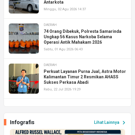
Antarkota
Minggu, 02 Agu 2026 14:37
DAERAH
74 Orang Dibekuk, Polresta Samarinda
Ungkap 56 Kasus Narkoba Selama
Operasi Antik Mahakam 2026
Sabtu, 01 Agu 2026 06:43
DAERAH
Perkuat Layanan Purna Jual, Astra Motor
Kalimantan Timur 2 Resmikan AHASS
Sukses Perkasa Abadi
Rabu, 22 Jul 2026 19:29
DAERAH
UPA PERKASA Universitas Mulawarman
Laksanakan Job Fair Batch II, Hadirkan
Infografis
chevron_right
Lihat Lainnya
Peluang Kerja dan Magang
Jumat, 17 Jul 2026 22:30