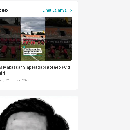
deo
chevron_right
Lihat Lainnya
 Makassar Siap Hadapi Borneo FC di
iri
t, 02 Januari 2026