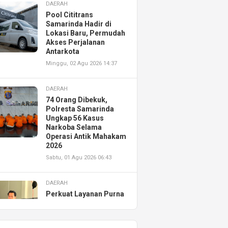
DAERAH
Pool Cititrans
Samarinda Hadir di
Lokasi Baru, Permudah
Akses Perjalanan
Antarkota
Minggu, 02 Agu 2026 14:37
DAERAH
74 Orang Dibekuk,
Polresta Samarinda
Ungkap 56 Kasus
Narkoba Selama
Operasi Antik Mahakam
2026
Sabtu, 01 Agu 2026 06:43
DAERAH
Perkuat Layanan Purna
Jual, Astra Motor
Kalimantan Timur 2
Resmikan AHASS