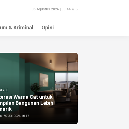
06 Agustus 2026 | 08:44 WIB
um & Kriminal
Opini
STYLE
pirasi Warna Cat untuk
mpilan Bangunan Lebih
narik
, 30 Jul 2026 10:17