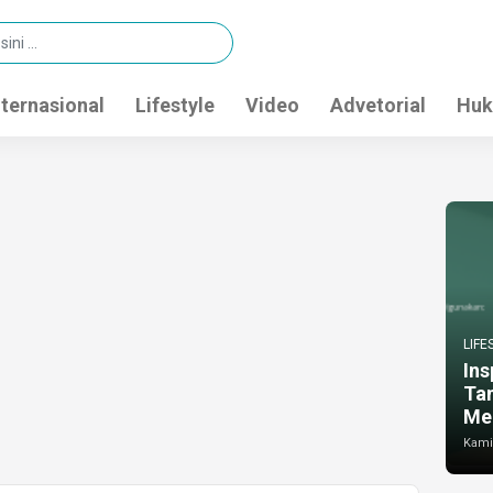
nternasional
Lifestyle
Video
Advetorial
Huk
LIFE
Ins
Ta
Me
Kamis