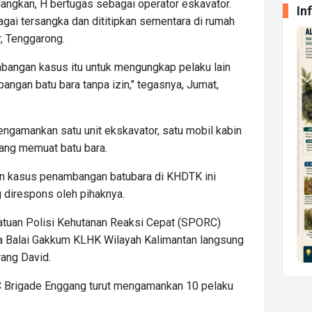
angkan, H bertugas sebagai operator eskavator.
In
agai tersangka dan dititipkan sementara di rumah
r, Tenggarong.
angan kasus itu untuk mengungkap pelaku lain
bangan batu bara tanpa izin," tegasnya, Jumat,
ngamankan satu unit ekskavator, satu mobil kabin
yang memuat batu bara.
an kasus penambangan batubara di KHDTK ini
 direspons oleh pihaknya.
 Satuan Polisi Kehutanan Reaksi Cepat (SPORC)
a Balai Gakkum KLHK Wilayah Kalimantan langsung
rang David.
C Brigade Enggang turut mengamankan 10 pelaku