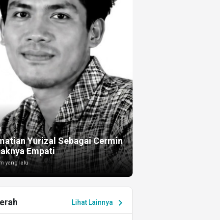
I
atian Yurizal Sebagai Cermin
taknya Empati
m yang lalu
erah
chevron_right
Lihat Lainnya