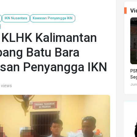
Vi
IKN Nusantara
Kawasan Penyangga IKN
 KLHK Kalimantan
ang Batu Bara
wasan Penyangga IKN
PSM
Seg
Juma
 views