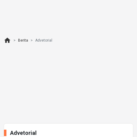
home
Berita
Advetorial
Advetorial