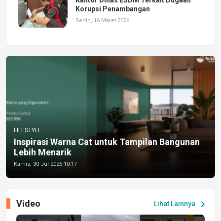
Korupsi Penambangan
Senin, 16 Maret 2026
LIFESTYLE
Inspirasi Warna Cat untuk Tampilan Bangunan
Lebih Menarik
Kamis, 30 Jul 2026 10:17
Video
chevron_right
Lihat Lainnya