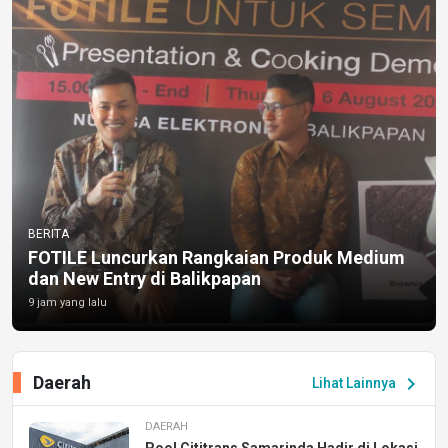
BERITA
FOTILE Luncurkan Rangkaian Produk Medium
dan New Entry di Balikpapan
9 jam yang lalu
Daerah
chevron_right
Lihat Lainnya
DAERAH