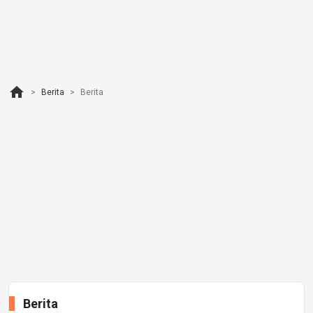
home
Berita
Berita
Berita