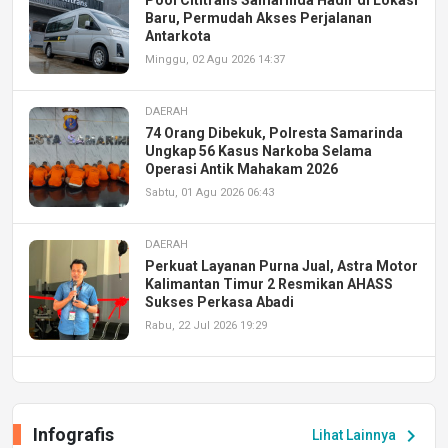
Pool Cititrans Samarinda Hadir di Lokasi
Baru, Permudah Akses Perjalanan
Antarkota
Minggu, 02 Agu 2026 14:37
DAERAH
74 Orang Dibekuk, Polresta Samarinda
Ungkap 56 Kasus Narkoba Selama
Operasi Antik Mahakam 2026
Sabtu, 01 Agu 2026 06:43
DAERAH
Perkuat Layanan Purna Jual, Astra Motor
Kalimantan Timur 2 Resmikan AHASS
Sukses Perkasa Abadi
Rabu, 22 Jul 2026 19:29
DAERAH
UPA PERKASA Universitas Mulawarman
Laksanakan Job Fair Batch II, Hadirkan
Infografis
chevron_right
Lihat Lainnya
Peluang Kerja dan Magang