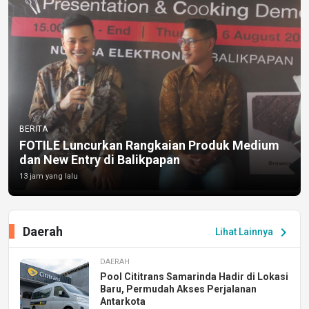
BERITA
FOTILE Luncurkan Rangkaian Produk Medium
dan New Entry di Balikpapan
13 jam yang lalu
Daerah
chevron_right
Lihat Lainnya
DAERAH
Pool Cititrans Samarinda Hadir di Lokasi
Baru, Permudah Akses Perjalanan
Antarkota