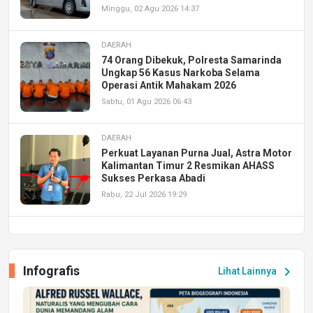
Minggu, 02 Agu 2026 14:37
DAERAH
74 Orang Dibekuk, Polresta Samarinda
Ungkap 56 Kasus Narkoba Selama
Operasi Antik Mahakam 2026
Sabtu, 01 Agu 2026 06:43
DAERAH
Perkuat Layanan Purna Jual, Astra Motor
Kalimantan Timur 2 Resmikan AHASS
Sukses Perkasa Abadi
Rabu, 22 Jul 2026 19:29
DAERAH
UPA PERKASA Universitas Mulawarman
Laksanakan Job Fair Batch II, Hadirkan
Infografis
chevron_right
Lihat Lainnya
Peluang Kerja dan Magang
Jumat, 17 Jul 2026 22:30