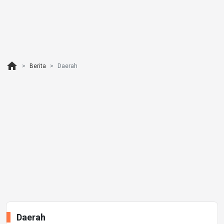
home
Berita
Daerah
Daerah