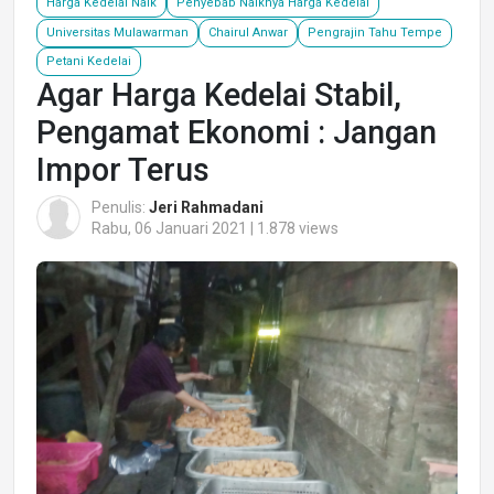
Harga Kedelai Naik
Penyebab Naiknya Harga Kedelai
Universitas Mulawarman
Chairul Anwar
Pengrajin Tahu Tempe
Petani Kedelai
Agar Harga Kedelai Stabil,
Pengamat Ekonomi : Jangan
Impor Terus
Penulis:
Jeri Rahmadani
Rabu, 06 Januari 2021 | 1.878 views