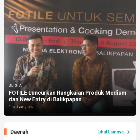
BERITA
FOTILE Luncurkan Rangkaian Produk Medium
dan New Entry di Balikpapan
1 hari yang lalu
Daerah
chevron_right
Lihat Lainnya