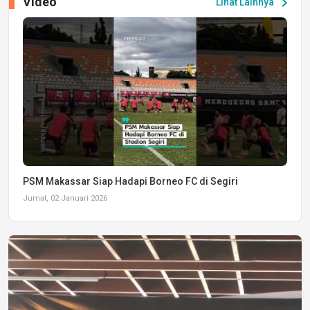
Video
chevron_right
Lihat Lainnya
PSM Makassar Siap Hadapi Borneo FC di Segiri
Jumat, 02 Januari 2026