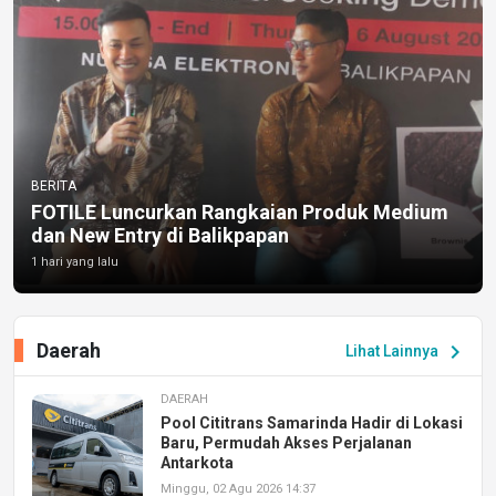
BERITA
FOTILE Luncurkan Rangkaian Produk Medium
dan New Entry di Balikpapan
1 hari yang lalu
Daerah
chevron_right
Lihat Lainnya
DAERAH
Pool Cititrans Samarinda Hadir di Lokasi
Baru, Permudah Akses Perjalanan
Antarkota
Minggu, 02 Agu 2026 14:37