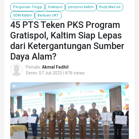
Perguruan Tinggi
Gratispol
pemprov kaltim
Rudy Mas'ud
SDM Kaltim
Bantuan UKT
45 PTS Teken PKS Program
Gratispol, Kaltim Siap Lepas
dari Ketergantungan Sumber
Daya Alam?
Penulis:
Akmal Fadhil
Senin, 07 Juli 2025 | 876 views