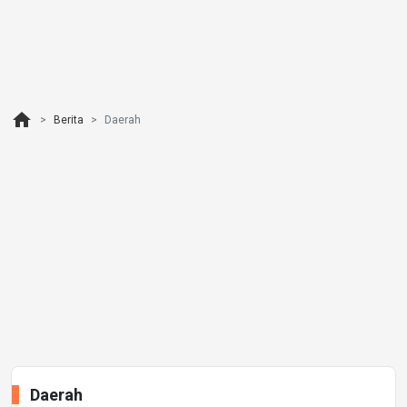
home
Berita
Daerah
Daerah