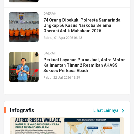
DAERAH
74 Orang Dibekuk, Polresta Samarinda
Ungkap 56 Kasus Narkoba Selama
Operasi Antik Mahakam 2026
Sabtu, 01 Agu 2026 06:43
DAERAH
Perkuat Layanan Purna Jual, Astra Motor
Kalimantan Timur 2 Resmikan AHASS
Sukses Perkasa Abadi
Rabu, 22 Jul 2026 19:29
DAERAH
UPA PERKASA Universitas Mulawarman
Laksanakan Job Fair Batch II, Hadirkan
Infografis
chevron_right
Lihat Lainnya
Peluang Kerja dan Magang
Jumat, 17 Jul 2026 22:30
DAERAH