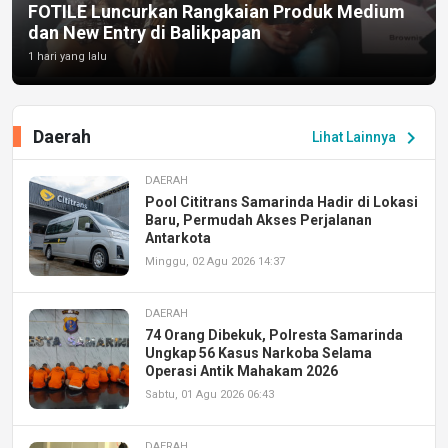
FOTILE Luncurkan Rangkaian Produk Medium
dan New Entry di Balikpapan
1 hari yang lalu
Daerah
chevron_right
Lihat Lainnya
DAERAH
Pool Cititrans Samarinda Hadir di Lokasi
Baru, Permudah Akses Perjalanan
Antarkota
Minggu, 02 Agu 2026 14:37
DAERAH
74 Orang Dibekuk, Polresta Samarinda
Ungkap 56 Kasus Narkoba Selama
Operasi Antik Mahakam 2026
Sabtu, 01 Agu 2026 06:43
DAERAH