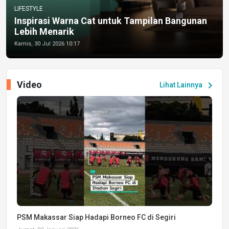
LIFESTYLE
Inspirasi Warna Cat untuk Tampilan Bangunan
Lebih Menarik
Kamis, 30 Jul 2026 10:17
Video
chevron_right
Lihat Lainnya
PSM Makassar Siap Hadapi Borneo FC di Segiri