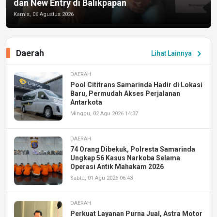
dan New Entry di Balikpapan
Kamis, 06 Agustus 2026
Daerah
chevron_right
Lihat Lainnya
DAERAH
Pool Cititrans Samarinda Hadir di Lokasi
Baru, Permudah Akses Perjalanan
Antarkota
Minggu, 02 Agu 2026 14:37
DAERAH
74 Orang Dibekuk, Polresta Samarinda
Ungkap 56 Kasus Narkoba Selama
Operasi Antik Mahakam 2026
Sabtu, 01 Agu 2026 06:43
DAERAH
Perkuat Layanan Purna Jual, Astra Motor