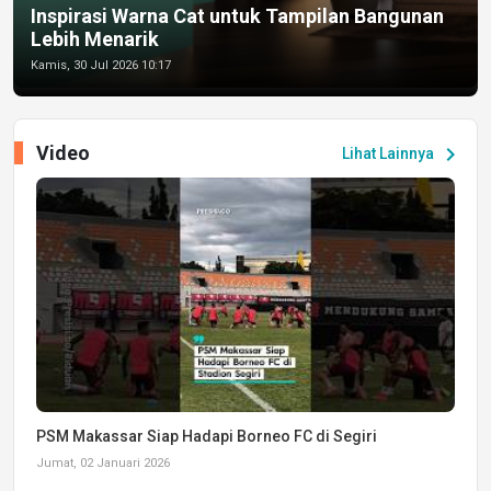
Inspirasi Warna Cat untuk Tampilan Bangunan
Lebih Menarik
Kamis, 30 Jul 2026 10:17
Video
chevron_right
Lihat Lainnya
PSM Makassar Siap Hadapi Borneo FC di Segiri
Jumat, 02 Januari 2026