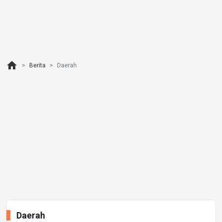
home
Berita
Daerah
Daerah