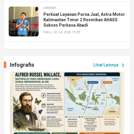
DAERAH
Perkuat Layanan Purna Jual, Astra Motor
Kalimantan Timur 2 Resmikan AHASS
Sukses Perkasa Abadi
Rabu, 22 Jul 2026 19:29
DAERAH
UPA PERKASA Universitas Mulawarman
Laksanakan Job Fair Batch II, Hadirkan
Infografis
chevron_right
Lihat Lainnya
Peluang Kerja dan Magang
Jumat, 17 Jul 2026 22:30
DAERAH
Astra Motor Kalimantan Timur 2 Dukung
Mahasiswa Samarinda dalam Astra
Honda SDGs Future Leaders 2026
Jumat, 10 Jul 2026 19:01