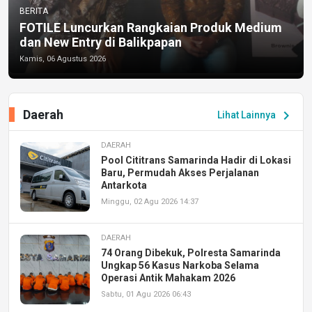
BERITA
FOTILE Luncurkan Rangkaian Produk Medium
dan New Entry di Balikpapan
Kamis, 06 Agustus 2026
Daerah
chevron_right
Lihat Lainnya
DAERAH
Pool Cititrans Samarinda Hadir di Lokasi
Baru, Permudah Akses Perjalanan
Antarkota
Minggu, 02 Agu 2026 14:37
DAERAH
74 Orang Dibekuk, Polresta Samarinda
Ungkap 56 Kasus Narkoba Selama
Operasi Antik Mahakam 2026
Sabtu, 01 Agu 2026 06:43