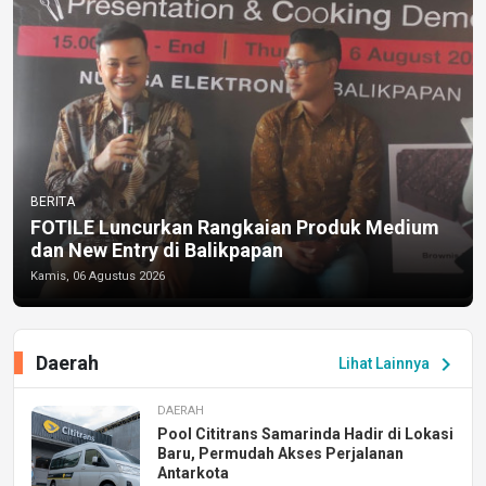
BERITA
FOTILE Luncurkan Rangkaian Produk Medium
dan New Entry di Balikpapan
Kamis, 06 Agustus 2026
Daerah
chevron_right
Lihat Lainnya
DAERAH
Pool Cititrans Samarinda Hadir di Lokasi
Baru, Permudah Akses Perjalanan
Antarkota