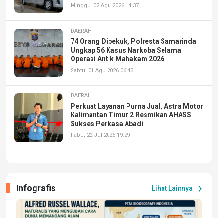
Minggu, 02 Agu 2026 14:37
DAERAH
74 Orang Dibekuk, Polresta Samarinda
Ungkap 56 Kasus Narkoba Selama
Operasi Antik Mahakam 2026
Sabtu, 01 Agu 2026 06:43
DAERAH
Perkuat Layanan Purna Jual, Astra Motor
Kalimantan Timur 2 Resmikan AHASS
Sukses Perkasa Abadi
Rabu, 22 Jul 2026 19:29
DAERAH
UPA PERKASA Universitas Mulawarman
Laksanakan Job Fair Batch II, Hadirkan
Infografis
chevron_right
Lihat Lainnya
Peluang Kerja dan Magang
Jumat, 17 Jul 2026 22:30