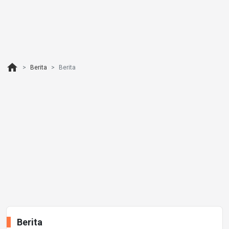
home
Berita
Berita
Berita