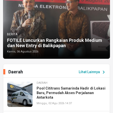
BERITA
FOTILE Luncurkan Rangkaian Produk Medium
dan New Entry di Balikpapan
Kamis, 06 Agustus 2026
Daerah
chevron_right
Lihat Lainnya
DAERAH
Pool Cititrans Samarinda Hadir di Lokasi
Baru, Permudah Akses Perjalanan
Antarkota
Minggu, 02 Agu 2026 14:37