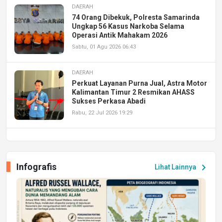
DAERAH
74 Orang Dibekuk, Polresta Samarinda
Ungkap 56 Kasus Narkoba Selama
Operasi Antik Mahakam 2026
Sabtu, 01 Agu 2026 06:43
DAERAH
Perkuat Layanan Purna Jual, Astra Motor
Kalimantan Timur 2 Resmikan AHASS
Sukses Perkasa Abadi
Rabu, 22 Jul 2026 19:29
DAERAH
UPA PERKASA Universitas Mulawarman
Laksanakan Job Fair Batch II, Hadirkan
Infografis
chevron_right
Lihat Lainnya
Peluang Kerja dan Magang
Jumat, 17 Jul 2026 22:30
DAERAH
Astra Motor Kalimantan Timur 2 Dukung