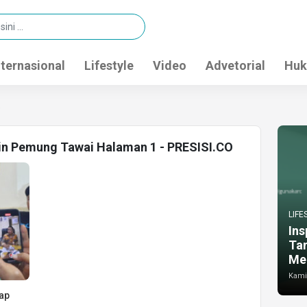
nternasional
Lifestyle
Video
Advetorial
Huk
i
min Pemung Tawai Halaman 1 - PRESISI.CO
LIFE
Ins
Ta
Me
Kamis
iap