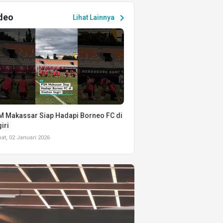
deo
chevron_right
Lihat Lainnya
 Makassar Siap Hadapi Borneo FC di
iri
t, 02 Januari 2026