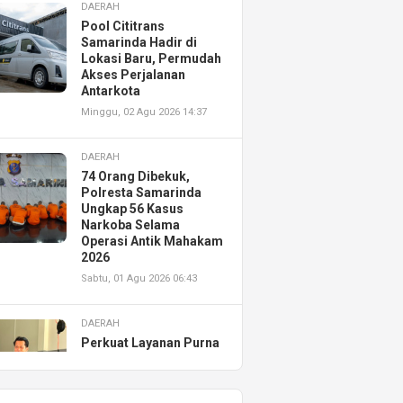
DAERAH
Pool Cititrans
Samarinda Hadir di
Lokasi Baru, Permudah
Akses Perjalanan
Antarkota
Minggu, 02 Agu 2026 14:37
DAERAH
74 Orang Dibekuk,
Polresta Samarinda
Ungkap 56 Kasus
Narkoba Selama
Operasi Antik Mahakam
2026
Sabtu, 01 Agu 2026 06:43
DAERAH
Perkuat Layanan Purna
Jual, Astra Motor
Kalimantan Timur 2
Resmikan AHASS