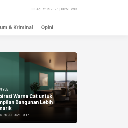
08 Agustus 2026 | 00:51 WIB
um & Kriminal
Opini
STYLE
pirasi Warna Cat untuk
mpilan Bangunan Lebih
narik
, 30 Jul 2026 10:17