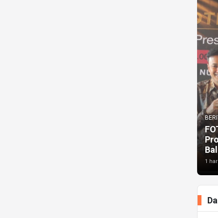
BERI
FO
Pr
Bal
1 har
Da