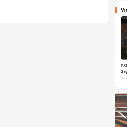
Vi
PSM
Seg
Juma