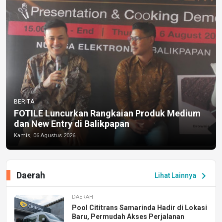
BERITA
FOTILE Luncurkan Rangkaian Produk Medium
dan New Entry di Balikpapan
Kamis, 06 Agustus 2026
Daerah
chevron_right
Lihat Lainnya
DAERAH
Pool Cititrans Samarinda Hadir di Lokasi
Baru, Permudah Akses Perjalanan