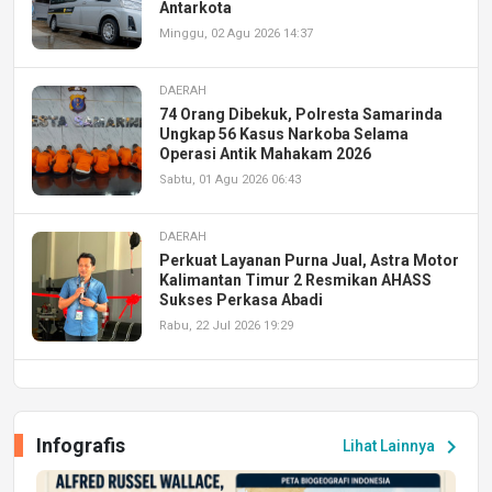
Antarkota
Minggu, 02 Agu 2026 14:37
DAERAH
74 Orang Dibekuk, Polresta Samarinda
Ungkap 56 Kasus Narkoba Selama
Operasi Antik Mahakam 2026
Sabtu, 01 Agu 2026 06:43
DAERAH
Perkuat Layanan Purna Jual, Astra Motor
Kalimantan Timur 2 Resmikan AHASS
Sukses Perkasa Abadi
Rabu, 22 Jul 2026 19:29
DAERAH
UPA PERKASA Universitas Mulawarman
Laksanakan Job Fair Batch II, Hadirkan
Infografis
chevron_right
Lihat Lainnya
Peluang Kerja dan Magang
Jumat, 17 Jul 2026 22:30