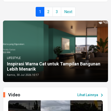
1
2
3
Next
LIFESTYLE
Inspirasi Warna Cat untuk Tampilan Bangunan
Lebih Menarik
Kamis, 30 Jul 2026 10:17
Video
chevron_right
Lihat Lainnya