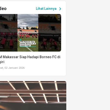
deo
chevron_right
Lihat Lainnya
 Makassar Siap Hadapi Borneo FC di
iri
t, 02 Januari 2026