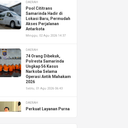
DAERAH
Pool Cititrans
Samarinda Hadir di
Lokasi Baru, Permudah
Akses Perjalanan
Antarkota
Minggu, 02 Agu 2026 14:37
DAERAH
74 Orang Dibekuk,
Polresta Samarinda
Ungkap 56 Kasus
Narkoba Selama
Operasi Antik Mahakam
2026
Sabtu, 01 Agu 2026 06:43
DAERAH
Perkuat Layanan Purna
Jual, Astra Motor
Kalimantan Timur 2
Resmikan AHASS