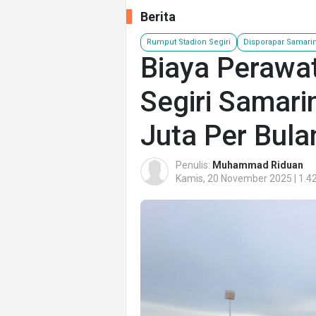
Berita
Rumput Stadion Segiri
Disporapar Samari
Biaya Perawa
Segiri Samar
Juta Per Bula
Penulis:
Muhammad Riduan
Kamis, 20 November 2025 | 1.4