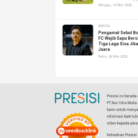
Minggu, 10 Mei 2026
BERITA
Pengamat Sebut B
FC Wajib Sapu Bers
Tiga Laga Sisa Jika
Juara
Rabu, 06 Mei 2026
Presisi.co berad
PT.Nur Citra Mulia
kami untuk menyaj
informasi baik tul
video kepada par
Kehadiran Presis