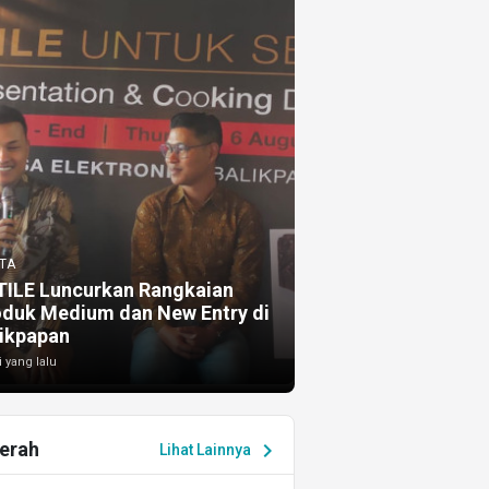
TA
TILE Luncurkan Rangkaian
oduk Medium dan New Entry di
ikpapan
i yang lalu
erah
chevron_right
Lihat Lainnya