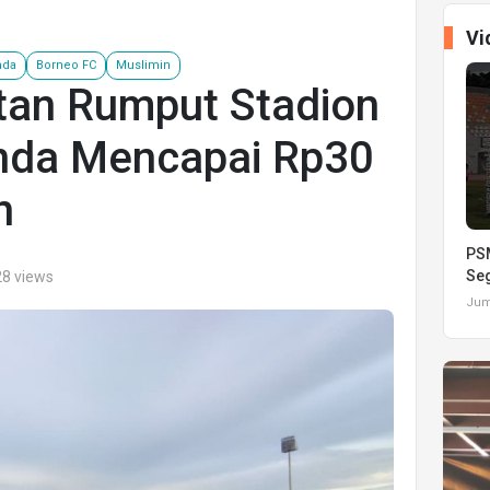
Vi
nda
Borneo FC
Muslimin
tan Rumput Stadion
inda Mencapai Rp30
n
PSM
Seg
28 views
Juma