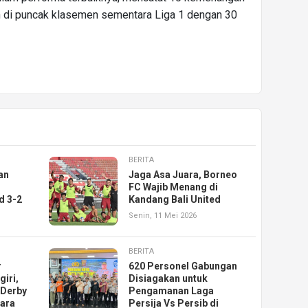
h di puncak klasemen sementara Liga 1 dengan 30
BERITA
an
Jaga Asa Juara, Borneo
FC Wajib Menang di
d 3-2
Kandang Bali United
Senin, 11 Mei 2026
BERITA
r
620 Personel Gabungan
giri,
Disiagakan untuk
 Derby
Pengamanan Laga
gara
Persija Vs Persib di