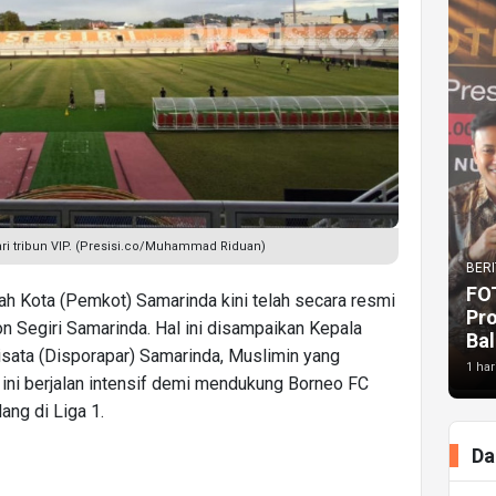
ari tribun VIP. (Presisi.co/Muhammad Riduan)
BERI
FO
h Kota (Pemkot) Samarinda kini telah secara resmi
Pr
 Segiri Samarinda. Hal ini disampaikan Kepala
Bal
sata (Disporapar) Samarinda, Muslimin yang
1 har
ini berjalan intensif demi mendukung Borneo FC
ang di Liga 1.
Da