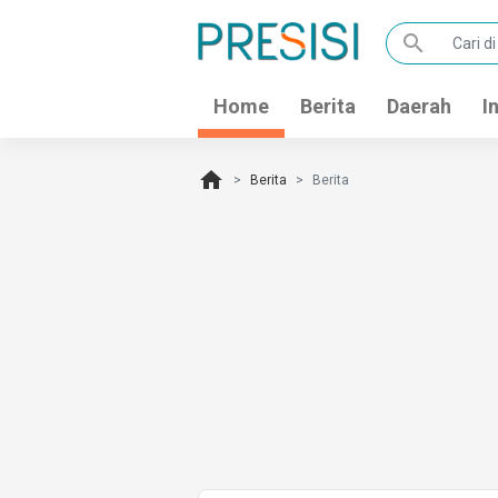
search
Home
Berita
Daerah
I
home
Berita
Berita