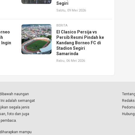
Segiri
Sabtu, 09 Mei 2026
BERITA
orneo
El Clasico Persija vs
ih
Persib Resmi Pindah ke
 Ingin
Kandang Borneo FC di
Stadion Segiri
Samarinda
Rabu, 06 Mei 2026
a dibawah naungan
Tentang
. Ini adalah semangat
Redaks
ikan segala jenis
Pedoma
isan, foto dan juga
Hubung
a pembaca.
i diharapkan mampu