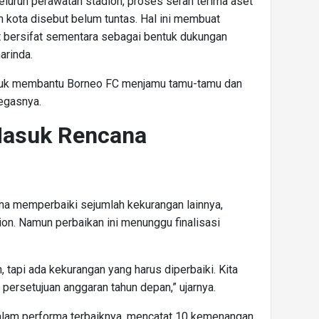
luruh perawatan stadion, proses serah terima aset
h kota disebut belum tuntas. Hal ini membuat
 bersifat sementara sebagai bentuk dukungan
arinda.
untuk membantu Borneo FC menjamu tamu-tamu dan
egasnya.
Masuk Rencana
na memperbaiki sejumlah kekurangan lainnya,
on. Namun perbaikan ini menunggu finalisasi
, tapi ada kekurangan yang harus diperbaiki. Kita
persetujuan anggaran tahun depan,” ujarnya.
dalam performa terbaiknya, mencatat 10 kemenangan