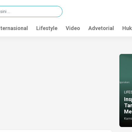
nternasional
Lifestyle
Video
Advetorial
Huk
LIFE
Ins
Ta
Me
Kamis