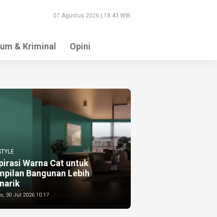
07 Agustus 2026 | 18:43 WIB
um & Kriminal
Opini
STYLE
pirasi Warna Cat untuk
mpilan Bangunan Lebih
narik
, 30 Jul 2026 10:17