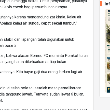
iap dua minggu sekali. Untuk penyiraman, pihaknya
In
ai lebih cocok bagi pertumbuhan rumput.
uhannya karena mengandung zat kimia. Kalau air
alagi kalau air sungai, cepat sekali tumbuh,”
n stabil dan lapangan telah digunakan untuk
h berarti.
kan, bahwa alasan Borneo FC meminta Pemkot turun
an yang harus dikeluarkan setiap bulan.
atannya. Kita bayar gaji dua orang, belum lagi air
 dinilai telah selesai setelah masa pemeliharaan
dia tanggung jawab. Ternyata sudah lewat 6 bulan.
a.