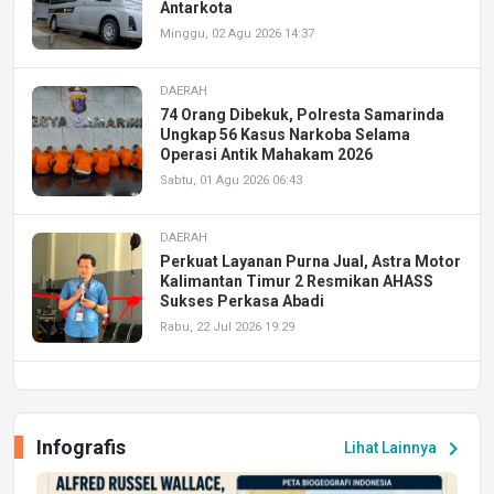
Antarkota
Minggu, 02 Agu 2026 14:37
DAERAH
74 Orang Dibekuk, Polresta Samarinda
Ungkap 56 Kasus Narkoba Selama
Operasi Antik Mahakam 2026
Sabtu, 01 Agu 2026 06:43
DAERAH
Perkuat Layanan Purna Jual, Astra Motor
Kalimantan Timur 2 Resmikan AHASS
Sukses Perkasa Abadi
Rabu, 22 Jul 2026 19:29
DAERAH
UPA PERKASA Universitas Mulawarman
Laksanakan Job Fair Batch II, Hadirkan
Infografis
chevron_right
Lihat Lainnya
Peluang Kerja dan Magang
Jumat, 17 Jul 2026 22:30