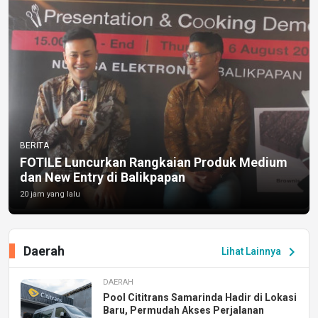
BERITA
FOTILE Luncurkan Rangkaian Produk Medium
dan New Entry di Balikpapan
20 jam yang lalu
Daerah
chevron_right
Lihat Lainnya
DAERAH
Pool Cititrans Samarinda Hadir di Lokasi
Baru, Permudah Akses Perjalanan