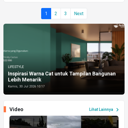
1
2
3
Next
LIFESTYLE
Inspirasi Warna Cat untuk Tampilan Bangunan
Lebih Menarik
Kamis, 30 Jul 2026 10:17
Video
chevron_right
Lihat Lainnya