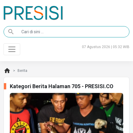
search
07 Agustus 2026 | 05:32 WIB
home
Berita
Kategori Berita Halaman 705 - PRESISI.CO