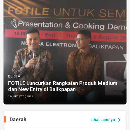
BERITA
FOTILE Luncurkan Rangkaian Produk Medium
dan New Entry di Balikpapan
14 jam yang lalu
Daerah
chevron_right
Lihat Lainnya