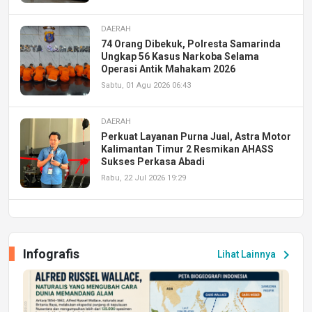
DAERAH
74 Orang Dibekuk, Polresta Samarinda
Ungkap 56 Kasus Narkoba Selama
Operasi Antik Mahakam 2026
Sabtu, 01 Agu 2026 06:43
DAERAH
Perkuat Layanan Purna Jual, Astra Motor
Kalimantan Timur 2 Resmikan AHASS
Sukses Perkasa Abadi
Rabu, 22 Jul 2026 19:29
DAERAH
UPA PERKASA Universitas Mulawarman
Laksanakan Job Fair Batch II, Hadirkan
Infografis
chevron_right
Lihat Lainnya
Peluang Kerja dan Magang
Jumat, 17 Jul 2026 22:30
DAERAH