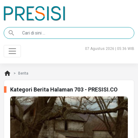
search
07 Agustus 2026 | 05:36 WIB
home
Berita
Kategori Berita Halaman 703 - PRESISI.CO