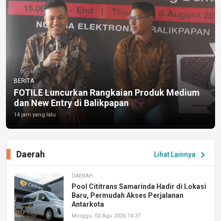
BERITA
FOTILE Luncurkan Rangkaian Produk Medium
dan New Entry di Balikpapan
14 jam yang lalu
Daerah
chevron_right
Lihat Lainnya
DAERAH
Pool Cititrans Samarinda Hadir di Lokasi
Baru, Permudah Akses Perjalanan
Antarkota
Minggu, 02 Agu 2026 14:37