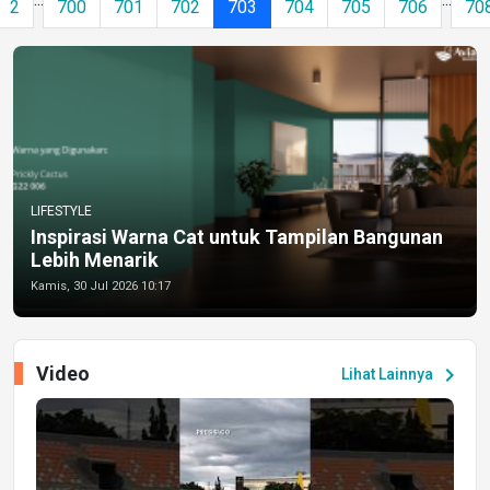
2
700
701
702
703
704
705
706
70
LIFESTYLE
Inspirasi Warna Cat untuk Tampilan Bangunan
Lebih Menarik
Kamis, 30 Jul 2026 10:17
Video
chevron_right
Lihat Lainnya