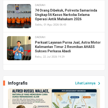
DAERAH
74 Orang Dibekuk, Polresta Samarinda
Ungkap 56 Kasus Narkoba Selama
Operasi Antik Mahakam 2026
Sabtu, 01 Agu 2026 06:43
DAERAH
Perkuat Layanan Purna Jual, Astra Motor
Kalimantan Timur 2 Resmikan AHASS
Sukses Perkasa Abadi
Rabu, 22 Jul 2026 19:29
DAERAH
UPA PERKASA Universitas Mulawarman
Laksanakan Job Fair Batch II, Hadirkan
Infografis
chevron_right
Lihat Lainnya
Peluang Kerja dan Magang
Jumat, 17 Jul 2026 22:30
DAERAH
Astra Motor Kalimantan Timur 2 Dukung