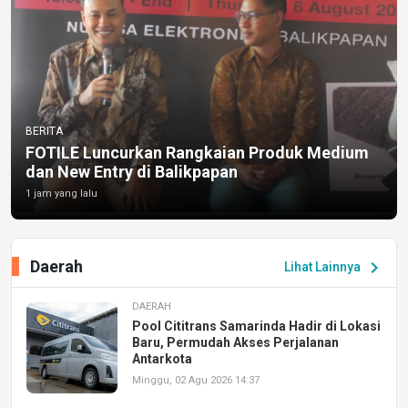
BERITA
FOTILE Luncurkan Rangkaian Produk Medium
dan New Entry di Balikpapan
1 jam yang lalu
Daerah
chevron_right
Lihat Lainnya
DAERAH
Pool Cititrans Samarinda Hadir di Lokasi
Baru, Permudah Akses Perjalanan
Antarkota
Minggu, 02 Agu 2026 14:37