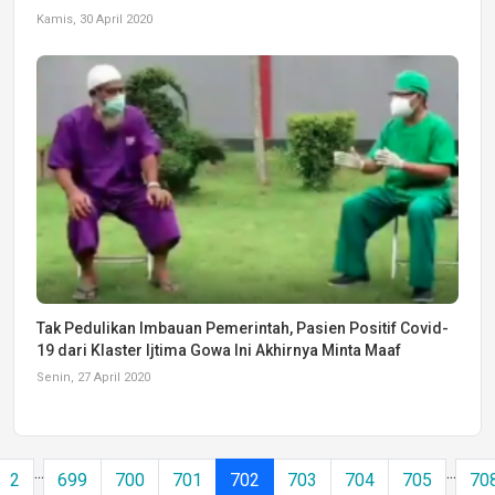
Kamis, 30 April 2020
Tak Pedulikan Imbauan Pemerintah, Pasien Positif Covid-
19 dari Klaster Ijtima Gowa Ini Akhirnya Minta Maaf
Senin, 27 April 2020
...
...
2
699
700
701
702
703
704
705
70