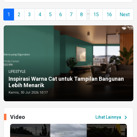
...
1
2
3
4
5
6
7
8
15
16
Next
LIFESTYLE
Inspirasi Warna Cat untuk Tampilan Bangunan
Lebih Menarik
Kamis, 30 Jul 2026 10:17
Video
chevron_right
Lihat Lainnya