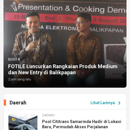
BERITA
FOTILE Luncurkan Rangkaian Produk Medium
dan New Entry di Balikpapan
2 jam yang lalu
Daerah
chevron_right
Lihat Lainnya
DAERAH
Pool Cititrans Samarinda Hadir di Lokasi
Baru, Permudah Akses Perjalanan