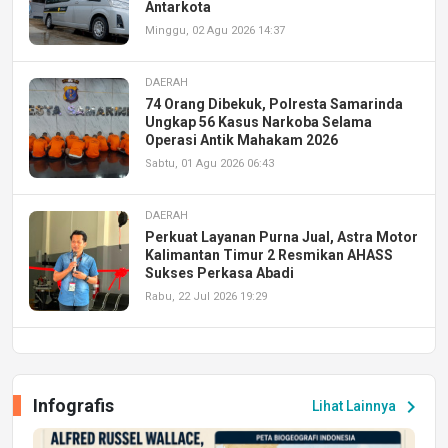
Antarkota
Minggu, 02 Agu 2026 14:37
DAERAH
74 Orang Dibekuk, Polresta Samarinda
Ungkap 56 Kasus Narkoba Selama
Operasi Antik Mahakam 2026
Sabtu, 01 Agu 2026 06:43
DAERAH
Perkuat Layanan Purna Jual, Astra Motor
Kalimantan Timur 2 Resmikan AHASS
Sukses Perkasa Abadi
Rabu, 22 Jul 2026 19:29
DAERAH
UPA PERKASA Universitas Mulawarman
Laksanakan Job Fair Batch II, Hadirkan
Infografis
chevron_right
Lihat Lainnya
Peluang Kerja dan Magang
Jumat, 17 Jul 2026 22:30