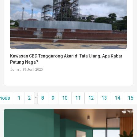
Kawasan CBD Tenggarong Akan di Tata Ulang, Apa Kabar
Patung Naga?
Jumat, 19 Juni 2020
...
vious
1
2
8
9
10
11
12
13
14
15