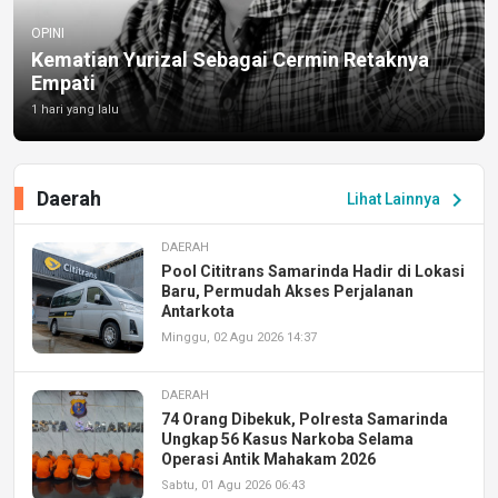
OPINI
Kematian Yurizal Sebagai Cermin Retaknya
Empati
1 hari yang lalu
Daerah
chevron_right
Lihat Lainnya
DAERAH
Pool Cititrans Samarinda Hadir di Lokasi
Baru, Permudah Akses Perjalanan
Antarkota
Minggu, 02 Agu 2026 14:37
DAERAH
74 Orang Dibekuk, Polresta Samarinda
Ungkap 56 Kasus Narkoba Selama
Operasi Antik Mahakam 2026
Sabtu, 01 Agu 2026 06:43