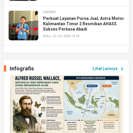
DAERAH
Perkuat Layanan Purna Jual, Astra Motor
Kalimantan Timur 2 Resmikan AHASS
Sukses Perkasa Abadi
Rabu, 22 Jul 2026 19:29
DAERAH
UPA PERKASA Universitas Mulawarman
Laksanakan Job Fair Batch II, Hadirkan
Infografis
chevron_right
Lihat Lainnya
Peluang Kerja dan Magang
Jumat, 17 Jul 2026 22:30
DAERAH
Astra Motor Kalimantan Timur 2 Dukung
Mahasiswa Samarinda dalam Astra
Honda SDGs Future Leaders 2026
Jumat, 10 Jul 2026 19:01