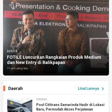
BERITA
FOTILE Luncurkan Rangkaian Produk Medium
dan New Entry di Balikpapan
17 jam yang lalu
Daerah
chevron_right
Lihat Lainnya
DAERAH
Pool Cititrans Samarinda Hadir di Lokasi
Baru, Permudah Akses Perjalanan