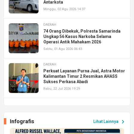
Antarkota
Minggu, 02 Agu 2026 14:37
DAERAH
74 Orang Dibekuk, Polresta Samarinda
Ungkap 56 Kasus Narkoba Selama
Operasi Antik Mahakam 2026
Sabtu, 01 Agu 2026 06:43
DAERAH
Perkuat Layanan Purna Jual, Astra Motor
Kalimantan Timur 2 Resmikan AHASS
Sukses Perkasa Abadi
Rabu, 22 Jul 2026 19:29
DAERAH
UPA PERKASA Universitas Mulawarman
Laksanakan Job Fair Batch II, Hadirkan
Infografis
chevron_right
Lihat Lainnya
Peluang Kerja dan Magang
Jumat, 17 Jul 2026 22:30