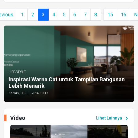
...
evious
1
2
3
4
5
6
7
8
15
16
N
LIFESTYLE
Inspirasi Warna Cat untuk Tampilan Bangunan
Lebih Menarik
Kamis, 30 Jul 2026 10:17
Video
chevron_right
Lihat Lainnya