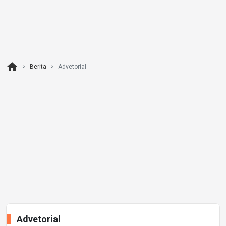
home
Berita
Advetorial
Advetorial