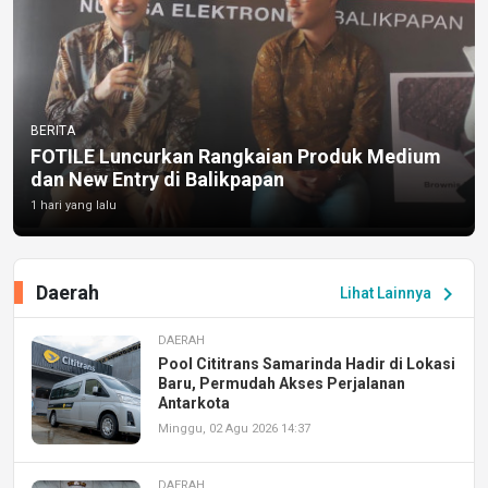
BERITA
FOTILE Luncurkan Rangkaian Produk Medium
dan New Entry di Balikpapan
1 hari yang lalu
Daerah
chevron_right
Lihat Lainnya
DAERAH
Pool Cititrans Samarinda Hadir di Lokasi
Baru, Permudah Akses Perjalanan
Antarkota
Minggu, 02 Agu 2026 14:37
DAERAH