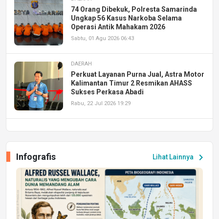
74 Orang Dibekuk, Polresta Samarinda
Ungkap 56 Kasus Narkoba Selama
Operasi Antik Mahakam 2026
Sabtu, 01 Agu 2026 06:43
DAERAH
Perkuat Layanan Purna Jual, Astra Motor
Kalimantan Timur 2 Resmikan AHASS
Sukses Perkasa Abadi
Rabu, 22 Jul 2026 19:29
DAERAH
UPA PERKASA Universitas Mulawarman
Laksanakan Job Fair Batch II, Hadirkan
Infografis
chevron_right
Lihat Lainnya
Peluang Kerja dan Magang
Jumat, 17 Jul 2026 22:30
DAERAH
Astra Motor Kalimantan Timur 2 Dukung
Mahasiswa Samarinda dalam Astra