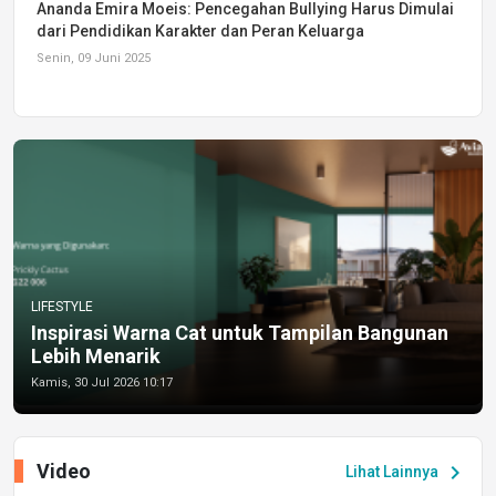
Ananda Emira Moeis: Pencegahan Bullying Harus Dimulai
dari Pendidikan Karakter dan Peran Keluarga
Senin, 09 Juni 2025
LIFESTYLE
Inspirasi Warna Cat untuk Tampilan Bangunan
Lebih Menarik
Kamis, 30 Jul 2026 10:17
Video
chevron_right
Lihat Lainnya