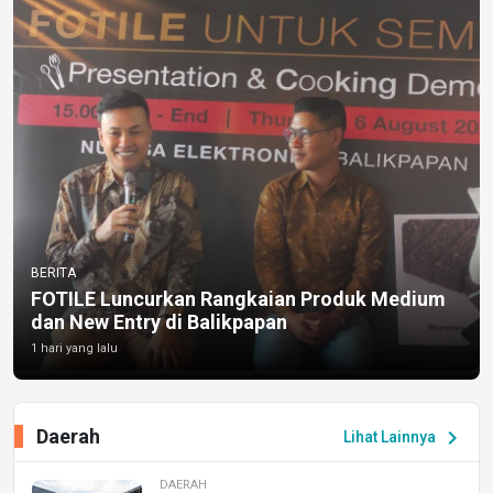
BERITA
FOTILE Luncurkan Rangkaian Produk Medium
dan New Entry di Balikpapan
1 hari yang lalu
Daerah
chevron_right
Lihat Lainnya
DAERAH