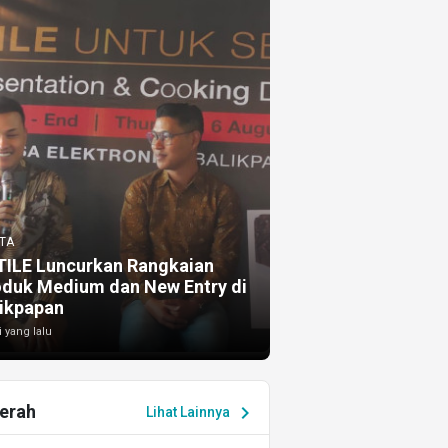
TA
TILE Luncurkan Rangkaian
oduk Medium dan New Entry di
ikpapan
i yang lalu
erah
chevron_right
Lihat Lainnya