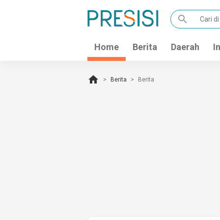
search
Home
Berita
Daerah
I
home
Berita
Berita