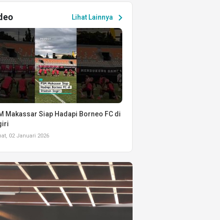
deo
chevron_right
Lihat Lainnya
 Makassar Siap Hadapi Borneo FC di
iri
t, 02 Januari 2026