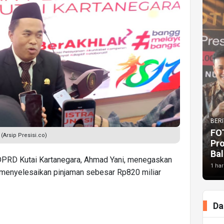
BERI
FO
(Arsip Presisi.co)
Pr
Bal
PRD Kutai Kartanegara, Ahmad Yani, menegaskan
1 har
menyelesaikan pinjaman sebesar Rp820 miliar
Da