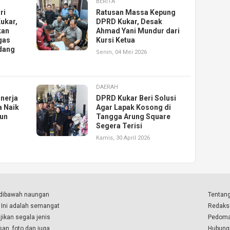
BERITA
ri
Ratusan Massa Kepung
ukar,
DPRD Kukar, Desak
kan
Ahmad Yani Mundur dari
gas
Kursi Ketua
dang
Senin, 04 Mei 2026
DAERAH
inerja
DPRD Kukar Beri Solusi
a Naik
Agar Lapak Kosong di
run
Tangga Arung Square
Segera Terisi
Kamis, 30 April 2026
a dibawah naungan
Tentang
. Ini adalah semangat
Redaks
ikan segala jenis
Pedoma
isan, foto dan juga
Hubung