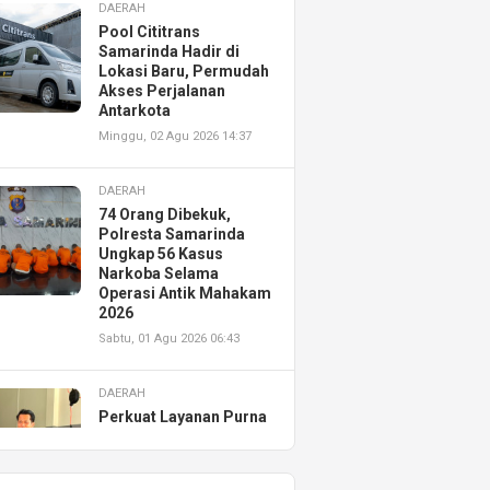
DAERAH
Pool Cititrans
Samarinda Hadir di
Lokasi Baru, Permudah
Akses Perjalanan
Antarkota
Minggu, 02 Agu 2026 14:37
DAERAH
74 Orang Dibekuk,
Polresta Samarinda
Ungkap 56 Kasus
Narkoba Selama
Operasi Antik Mahakam
2026
Sabtu, 01 Agu 2026 06:43
DAERAH
Perkuat Layanan Purna
Jual, Astra Motor
Kalimantan Timur 2
Resmikan AHASS