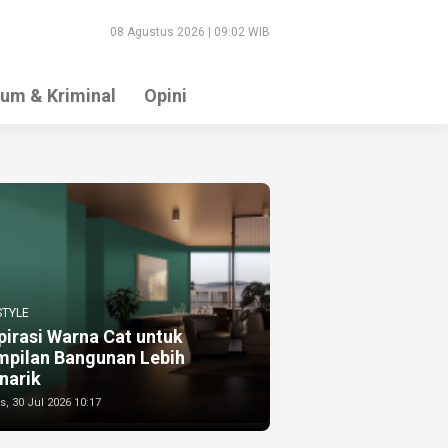
08 Agustus 2026 | 09:02 WIB
um & Kriminal
Opini
STYLE
pirasi Warna Cat untuk
mpilan Bangunan Lebih
narik
, 30 Jul 2026 10:17