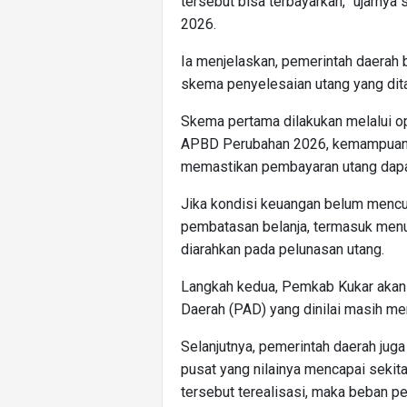
tersebut bisa terbayarkan,” ujarnya
2026.
Ia menjelaskan, pemerintah daera
skema penyelesaian utang yang dita
Skema pertama dilakukan melalui opt
APBD Perubahan 2026, kemampuan k
memastikan pembayaran utang dapat
Jika kondisi keuangan belum mencu
pembatasan belanja, termasuk menu
diarahkan pada pelunasan utang.
Langkah kedua, Pemkab Kukar akan
Daerah (PAD) yang dinilai masih mem
Selanjutnya, pemerintah daerah jug
pusat yang nilainya mencapai sekita
tersebut terealisasi, maka beban pe