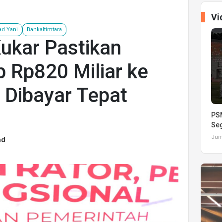
Vi
d Yani
Bankaltimtara
ukar Pastikan
 Rp820 Miliar ke
 Dibayar Tepat
PSM
Seg
Juma
ad