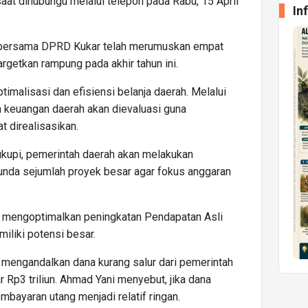
 saat dihubungu melalui telepon pada Rabu, 15 April
In
h bersama DPRD Kukar telah merumuskan empat
rgetkan rampung pada akhir tahun ini.
imalisasi dan efisiensi belanja daerah. Melalui
euangan daerah akan dievaluasi guna
 direalisasikan.
kupi, pemerintah daerah akan melakukan
nda sejumlah proyek besar agar fokus anggaran
 mengoptimalkan peningkatan Pendapatan Asli
iliki potensi besar.
a mengandalkan dana kurang salur dari pemerintah
r Rp3 triliun. Ahmad Yani menyebut, jika dana
mbayaran utang menjadi relatif ringan.