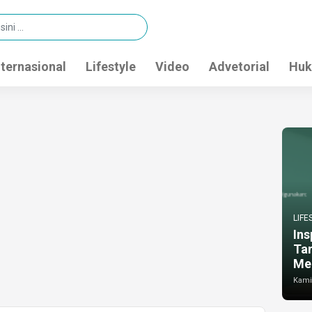
nternasional
Lifestyle
Video
Advetorial
Huk
LIFE
Ins
Ta
Me
Kamis