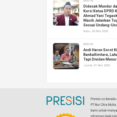
BERITA
Didesak Mundur da
Kursi Ketua DPRD K
Ahmad Yani Tegas
Masih Jalankan Tu
Sesuai Undang-Un
Rabu, 06 Mei 2026
BERITA
Andi Harun Sorot K
Bankaltimtara, Lab
Tapi Dividen Menu
Jumat, 01 Mei 2026
Presisi.co berad
PT.Nur Citra Mulia
kami untuk menyaj
informasi baik tul