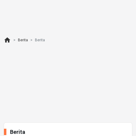
home
Berita
Berita
Berita