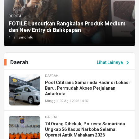
BERITA
FOTILE Luncurkan Rangkaian Produk Medium
dan New Entry di Balikpapan
1 hari yang lalu
Daerah
chevron_right
Lihat Lainnya
DAERAH
Pool Cititrans Samarinda Hadir di Lokasi
Baru, Permudah Akses Perjalanan
Antarkota
Minggu, 02 Agu 2026 14:37
DAERAH
74 Orang Dibekuk, Polresta Samarinda
Ungkap 56 Kasus Narkoba Selama
Operasi Antik Mahakam 2026