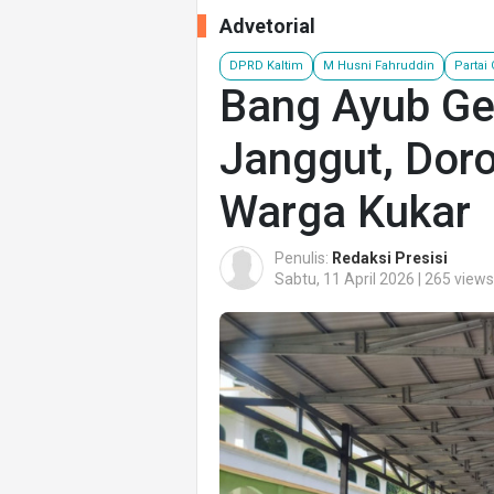
Advetorial
DPRD Kaltim
M Husni Fahruddin
Partai
Bang Ayub Ge
Janggut, Doron
Warga Kukar
Penulis:
Redaksi Presisi
Sabtu, 11 April 2026 | 265 views