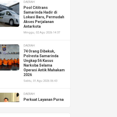
DAERAH
Pool Cititrans
Samarinda Hadir di
Lokasi Baru, Permudah
Akses Perjalanan
Antarkota
Minggu, 02 Agu 2026 14:37
DAERAH
74 Orang Dibekuk,
Polresta Samarinda
Ungkap 56 Kasus
Narkoba Selama
Operasi Antik Mahakam
2026
Sabtu, 01 Agu 2026 06:43
DAERAH
Perkuat Layanan Purna
Jual, Astra Motor
Kalimantan Timur 2
Resmikan AHASS