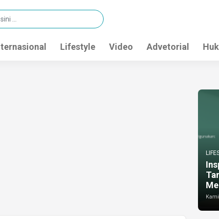
nternasional
Lifestyle
Video
Advetorial
Huk
LIFE
Ins
Ta
Me
Kamis