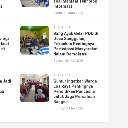
n
soal Manfaat Teknologi
i
Informasi
Sabtu, 13 Juni 2026
ADVETORIAL
Bang Ayub Gelar PDD di
ologi
Desa Sanggulan,
rkuat
Tekankan Pentingnya
 di
Partisipasi Masyarakat
dalam Demokrasi
Selasa, 26 Mei 2026
ADVETORIAL
a Jadi
Guntur Ingatkan Warga
Loa Raya Pentingnya
ba
Pendidikan Pancasila
untuk Jaga Persatuan
Bangsa
Jumat, 22 Mei 2026