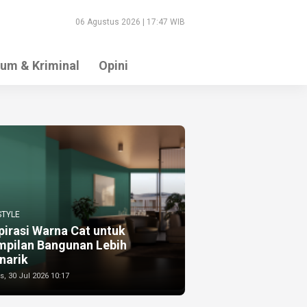
06 Agustus 2026 | 17:47 WIB
um & Kriminal
Opini
STYLE
pirasi Warna Cat untuk
mpilan Bangunan Lebih
narik
, 30 Jul 2026 10:17