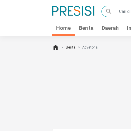
search
Home
Berita
Daerah
I
home
Berita
Advetorial