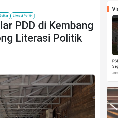
Vi
 Golkar
Literasi Politik
lar PDD di Kembang
g Literasi Politik
PSM
Seg
Juma