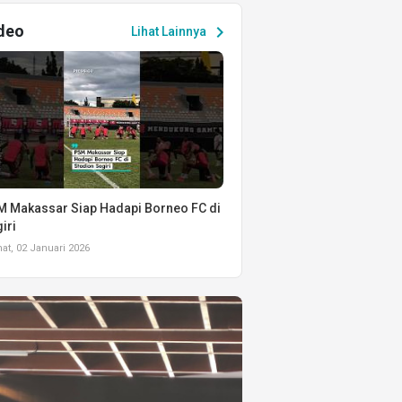
deo
chevron_right
Lihat Lainnya
 Makassar Siap Hadapi Borneo FC di
iri
t, 02 Januari 2026