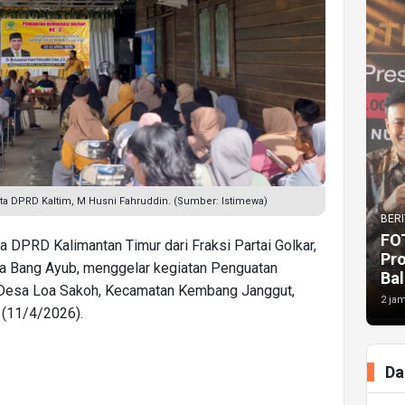
a DPRD Kaltim, M Husni Fahruddin. (Sumber: Istimewa)
BERI
FO
 DPRD Kalimantan Timur dari Fraksi Partai Golkar,
Pr
pa Bang Ayub, menggelar kegiatan Penguatan
Bal
 Desa Loa Sakoh, Kecamatan Kembang Janggut,
2 jam
 (11/4/2026).
Da