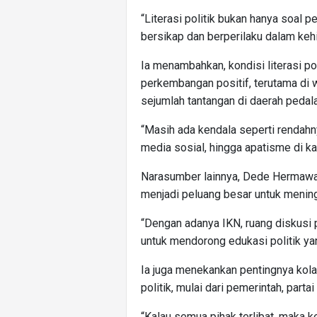
“Literasi politik bukan hanya soal 
bersikap dan berperilaku dalam kehi
Ia menambahkan, kondisi literasi po
perkembangan positif, terutama di
sejumlah tantangan di daerah pedal
“Masih ada kendala seperti rendahn
media sosial, hingga apatisme di k
Narasumber lainnya, Dede Hermaw
menjadi peluang besar untuk mening
“Dengan adanya IKN, ruang diskusi p
untuk mendorong edukasi politik yang
Ia juga menekankan pentingnya kolab
politik, mulai dari pemerintah, partai
“Kalau semua pihak terlibat, maka 