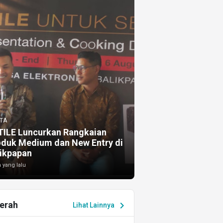
TA
TILE Luncurkan Rangkaian
oduk Medium dan New Entry di
ikpapan
 yang lalu
erah
chevron_right
Lihat Lainnya