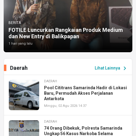
BERITA
FOTILE Luncurkan Rangkaian Produk Medium
dan New Entry di Balikpapan
1 hari yang lalu
Daerah
chevron_right
Lihat Lainnya
DAERAH
Pool Cititrans Samarinda Hadir di Lokasi
Baru, Permudah Akses Perjalanan
Antarkota
Minggu, 02 Agu 2026 14:37
DAERAH
74 Orang Dibekuk, Polresta Samarinda
Ungkap 56 Kasus Narkoba Selama