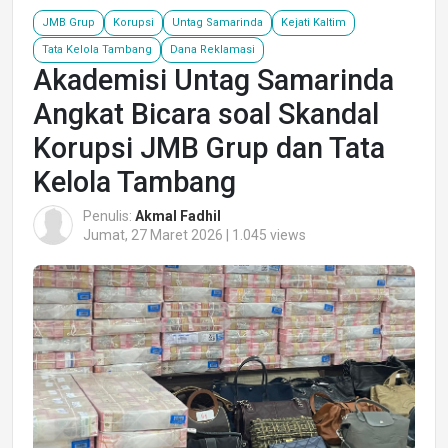
JMB Grup
Korupsi
Untag Samarinda
Kejati Kaltim
Tata Kelola Tambang
Dana Reklamasi
Akademisi Untag Samarinda
Angkat Bicara soal Skandal
Korupsi JMB Grup dan Tata
Kelola Tambang
Penulis:
Akmal Fadhil
Jumat, 27 Maret 2026 | 1.045 views