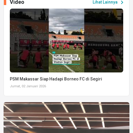
Video
chevron_right
Lihat Lainnya
PSM Makassar Siap Hadapi Borneo FC di Segiri
Jumat, 02 Januari 2026