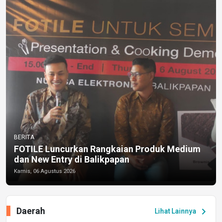
BERITA
FOTILE Luncurkan Rangkaian Produk Medium
dan New Entry di Balikpapan
Kamis, 06 Agustus 2026
Daerah
chevron_right
Lihat Lainnya