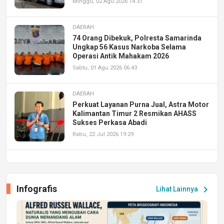
Minggu, 02 Agu 2026 14:37
DAERAH
74 Orang Dibekuk, Polresta Samarinda
Ungkap 56 Kasus Narkoba Selama
Operasi Antik Mahakam 2026
Sabtu, 01 Agu 2026 06:43
DAERAH
Perkuat Layanan Purna Jual, Astra Motor
Kalimantan Timur 2 Resmikan AHASS
Sukses Perkasa Abadi
Rabu, 22 Jul 2026 19:29
DAERAH
UPA PERKASA Universitas Mulawarman
Laksanakan Job Fair Batch II, Hadirkan
Infografis
chevron_right
Lihat Lainnya
Peluang Kerja dan Magang
Jumat, 17 Jul 2026 22:30