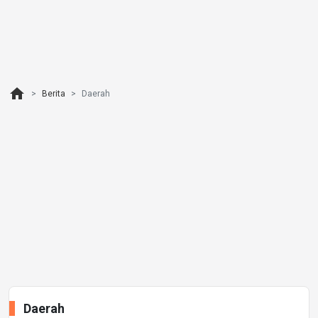
home
Berita
Daerah
Daerah