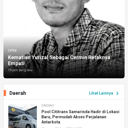
OPINI
Kematian Yurizal Sebagai Cermin Retaknya
Empati
19 jam yang lalu
Daerah
chevron_right
Lihat Lainnya
DAERAH
Pool Cititrans Samarinda Hadir di Lokasi
Baru, Permudah Akses Perjalanan
Antarkota