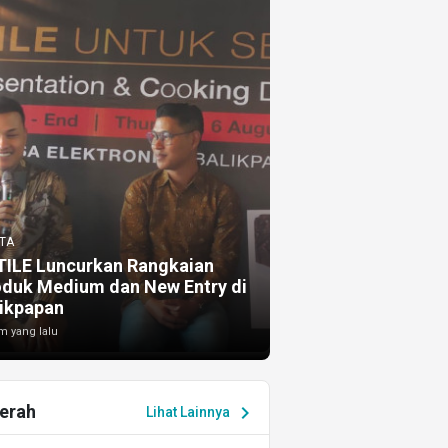
TA
TILE Luncurkan Rangkaian
oduk Medium dan New Entry di
ikpapan
m yang lalu
erah
chevron_right
Lihat Lainnya