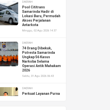
DAERAH
Pool Cititrans
Samarinda Hadir di
Lokasi Baru, Permudah
Akses Perjalanan
Antarkota
Minggu, 02 Agu 2026 14:37
DAERAH
74 Orang Dibekuk,
Polresta Samarinda
Ungkap 56 Kasus
Narkoba Selama
Operasi Antik Mahakam
2026
Sabtu, 01 Agu 2026 06:43
DAERAH
Perkuat Layanan Purna
Jual, Astra Motor
Kalimantan Timur 2
Resmikan AHASS