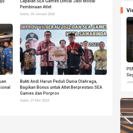
uju
Capaian SEA Games Dinilai Jadi Modal
Pembinaan Atlet
Vi
Sabtu, 03 Januari 2026
PSM
Seg
uan
Bukti Andi Harun Peduli Dunia Olahraga,
Juma
ional
Bagikan Bonus untuk Atlet Berprestasi SEA
Games dan Porprov
Sabtu, 27 Mei 2023