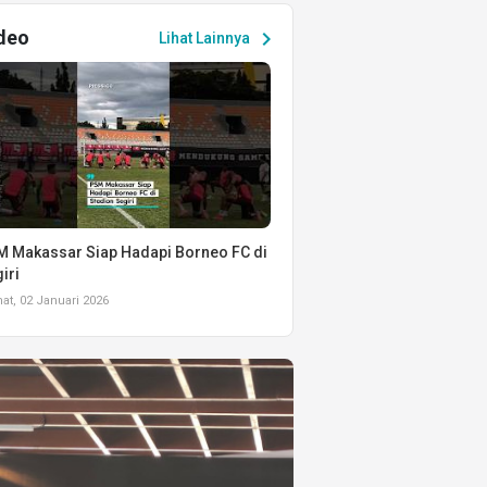
deo
chevron_right
Lihat Lainnya
 Makassar Siap Hadapi Borneo FC di
iri
t, 02 Januari 2026