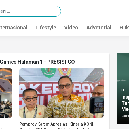
nternasional
Lifestyle
Video
Advetorial
Huk
A Games Halaman 1 - PRESISI.CO
LIFE
Ins
Ta
Me
Kamis
Pemprov Kaltim Apresiasi Kinerja KONI,