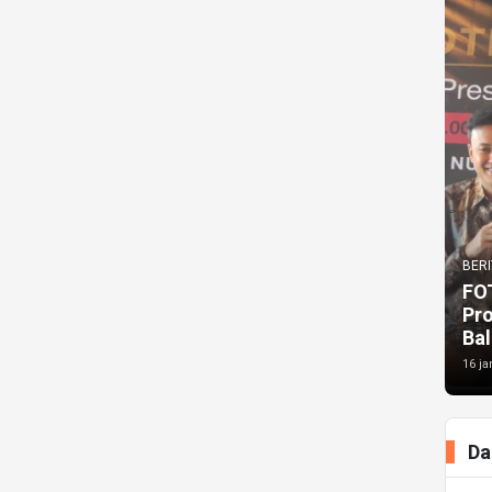
BERI
FO
Pr
Bal
16 ja
Da