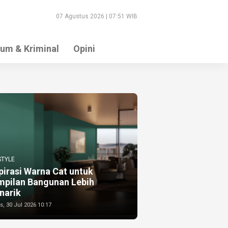
07 Agustus 2026 | 07:51 WIB
um & Kriminal
Opini
STYLE
pirasi Warna Cat untuk
mpilan Bangunan Lebih
narik
, 30 Jul 2026 10:17