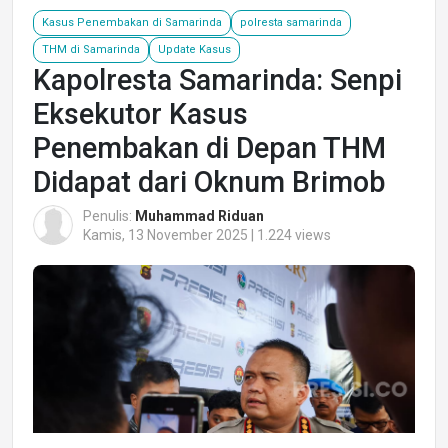
Kasus Penembakan di Samarinda
polresta samarinda
THM di Samarinda
Update Kasus
Kapolresta Samarinda: Senpi
Eksekutor Kasus
Penembakan di Depan THM
Didapat dari Oknum Brimob
Penulis:
Muhammad Riduan
Kamis, 13 November 2025 | 1.224 views