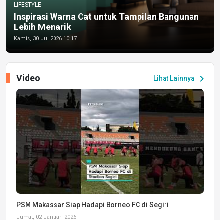
LIFESTYLE
Inspirasi Warna Cat untuk Tampilan Bangunan
Lebih Menarik
Kamis, 30 Jul 2026 10:17
Video
chevron_right
Lihat Lainnya
PSM Makassar Siap Hadapi Borneo FC di Segiri
Jumat, 02 Januari 2026