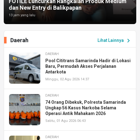
FOTILE Luncurkan Rangkaian Produk Medium
dan New Entry di Balikpapan
13 jam yang lalu
Daerah
chevron_right
Lihat Lainnya
DAERAH
Pool Cititrans Samarinda Hadir di Lokasi
Baru, Permudah Akses Perjalanan
Antarkota
Minggu, 02 Agu 2026 14:37
DAERAH
74 Orang Dibekuk, Polresta Samarinda
Ungkap 56 Kasus Narkoba Selama
Operasi Antik Mahakam 2026
Sabtu, 01 Agu 2026 06:43
DAERAH