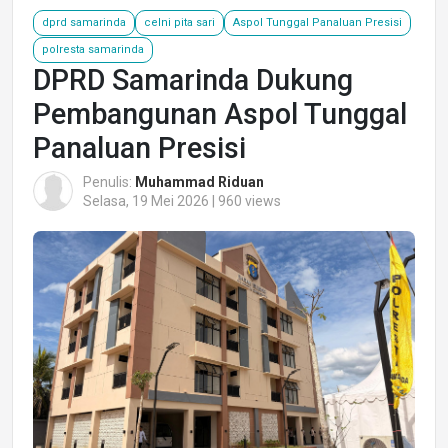
dprd samarinda
celni pita sari
Aspol Tunggal Panaluan Presisi
polresta samarinda
DPRD Samarinda Dukung
Pembangunan Aspol Tunggal
Panaluan Presisi
Penulis:
Muhammad Riduan
Selasa, 19 Mei 2026 | 960 views