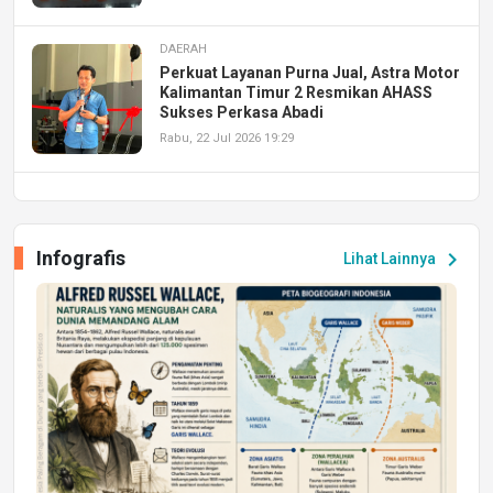
DAERAH
Perkuat Layanan Purna Jual, Astra Motor
Kalimantan Timur 2 Resmikan AHASS
Sukses Perkasa Abadi
Rabu, 22 Jul 2026 19:29
DAERAH
UPA PERKASA Universitas Mulawarman
Laksanakan Job Fair Batch II, Hadirkan
Infografis
chevron_right
Lihat Lainnya
Peluang Kerja dan Magang
Jumat, 17 Jul 2026 22:30
DAERAH
Astra Motor Kalimantan Timur 2 Dukung
Mahasiswa Samarinda dalam Astra
Honda SDGs Future Leaders 2026
Jumat, 10 Jul 2026 19:01