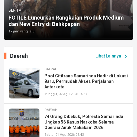
BERITA
FOTILE Luncurkan Rangkaian Produk Medium
dan New Entry di Balikpapan
17 jam yang lalu
Daerah
chevron_right
Lihat Lainnya
DAERAH
Pool Cititrans Samarinda Hadir di Lokasi
Baru, Permudah Akses Perjalanan
Antarkota
Minggu, 02 Agu 2026 14:37
DAERAH
74 Orang Dibekuk, Polresta Samarinda
Ungkap 56 Kasus Narkoba Selama
Operasi Antik Mahakam 2026
Sabtu, 01 Agu 2026 06:43