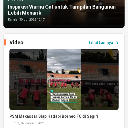
Inspirasi Warna Cat untuk Tampilan Bangunan
Lebih Menarik
Kamis, 30 Jul 2026 10:17
Video
chevron_right
Lihat Lainnya
PSM Makassar Siap Hadapi Borneo FC di Segiri
Jumat, 02 Januari 2026