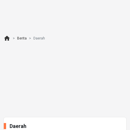
home
Berita
Daerah
Daerah