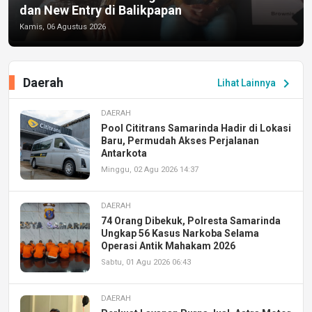
dan New Entry di Balikpapan
Kamis, 06 Agustus 2026
Daerah
chevron_right
Lihat Lainnya
DAERAH
Pool Cititrans Samarinda Hadir di Lokasi
Baru, Permudah Akses Perjalanan
Antarkota
Minggu, 02 Agu 2026 14:37
DAERAH
74 Orang Dibekuk, Polresta Samarinda
Ungkap 56 Kasus Narkoba Selama
Operasi Antik Mahakam 2026
Sabtu, 01 Agu 2026 06:43
DAERAH