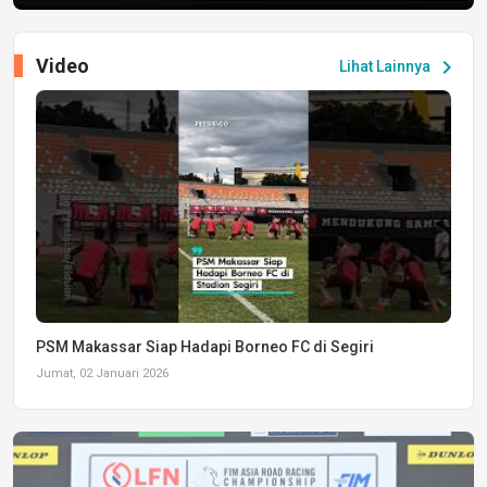
Video
chevron_right
Lihat Lainnya
PSM Makassar Siap Hadapi Borneo FC di Segiri
Jumat, 02 Januari 2026