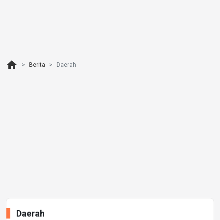
home
Berita
Daerah
Daerah