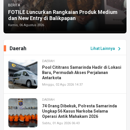
BERITA
FOTILE Luncurkan Rangkaian Produk Medium
dan New Entry di Balikpapan
Kamis, 06 Agustus 2026
Daerah
chevron_right
Lihat Lainnya
DAERAH
Pool Cititrans Samarinda Hadir di Lokasi
Baru, Permudah Akses Perjalanan
Antarkota
Minggu, 02 Agu 2026 14:37
DAERAH
74 Orang Dibekuk, Polresta Samarinda
Ungkap 56 Kasus Narkoba Selama
Operasi Antik Mahakam 2026
Sabtu, 01 Agu 2026 06:43