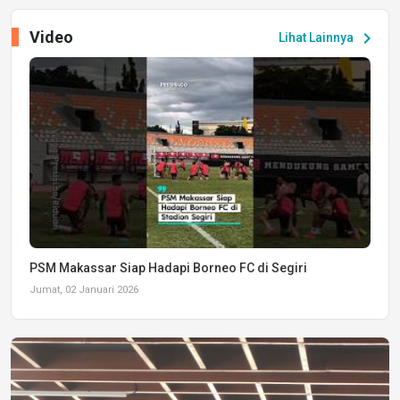
Video
chevron_right
Lihat Lainnya
PSM Makassar Siap Hadapi Borneo FC di Segiri
Jumat, 02 Januari 2026