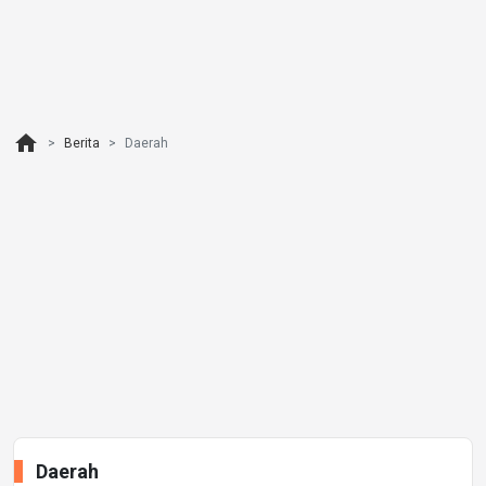
home
Berita
Daerah
Daerah